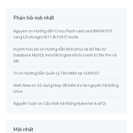
Phản hồi mới nhất
Nguyen
on
Hướng dẫn Cross Flash raid card IBM M1015
sang LSI (Avago) 9211-8i P20 IT mode
huỳnh hữu tài
on
Hướng dẫn khôi phục lại dữ liệu từ
Database MySQL InnoDB Engine khi bị crash từ file frm và
idb
Tri
on
Hướng Dẫn Quản Lý Tên Miền tại 123HOST
Web New
on
Sử dụng htop để kiểm tra tài nguyên hệ thống
Linux
Nguyễn Tuân
on
Cấu hình hệ thống NukeViet 4.x(P2)
Mới nhất