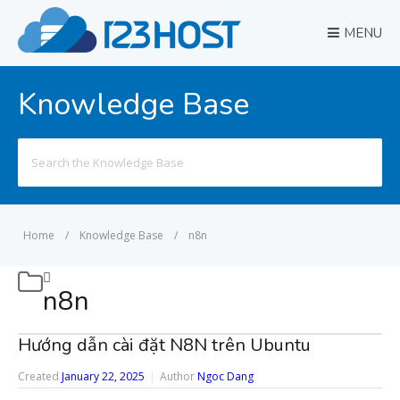
MENU
Knowledge Base
Search
for:
Home
/
Knowledge Base
/
n8n
n8n
Hướng dẫn cài đặt N8N trên Ubuntu
Created
January 22, 2025
Author
Ngoc Dang