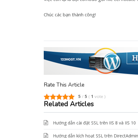
Chúc các bạn thành công!
Rate This Article
5
/
5
(
1
vote
)
Related Articles
Hướng dẫn cài đặt SSL trên IIS 8 và IIS 10
Hướng dẫn kích hoạt SSL trên DirectAdmi