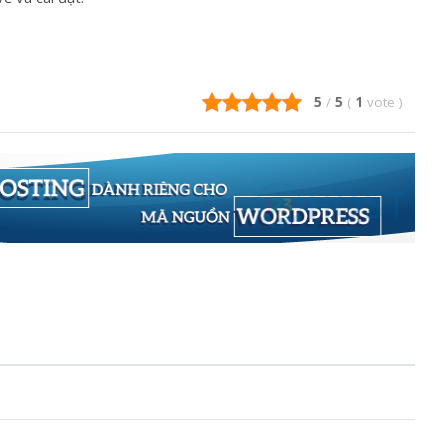
5
/
5
(
1
vote
)
n