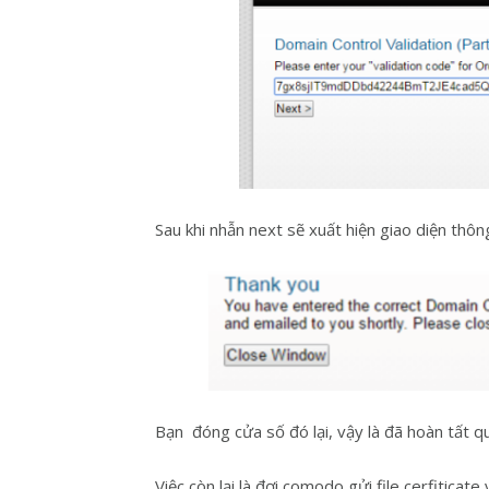
Sau khi nhẫn next sẽ xuất hiện giao diện thô
Bạn đóng cửa số đó lại, vậy là đã hoàn tất q
Việc còn lại là đợi comodo gửi file cerfiticate 