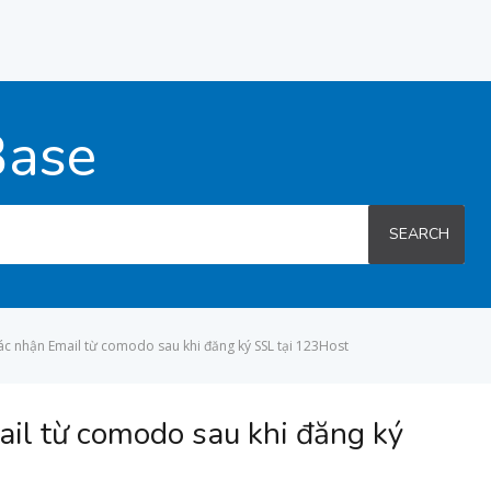
Base
SEARCH
c nhận Email từ comodo sau khi đăng ký SSL tại 123Host
il từ comodo sau khi đăng ký