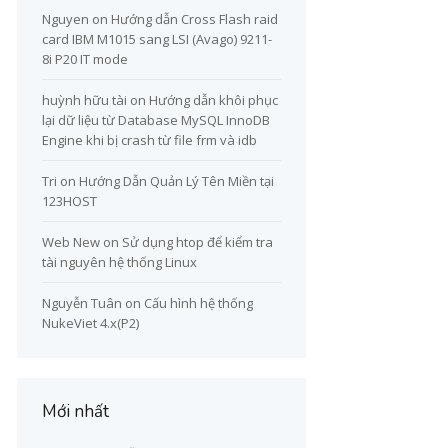
Nguyen
on
Hướng dẫn Cross Flash raid
card IBM M1015 sang LSI (Avago) 9211-
8i P20 IT mode
huỳnh hữu tài
on
Hướng dẫn khôi phục
lại dữ liệu từ Database MySQL InnoDB
Engine khi bị crash từ file frm và idb
Tri
on
Hướng Dẫn Quản Lý Tên Miền tại
123HOST
Web New
on
Sử dụng htop để kiểm tra
tài nguyên hệ thống Linux
Nguyễn Tuân
on
Cấu hình hệ thống
NukeViet 4.x(P2)
Mới nhất