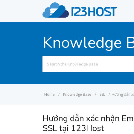
Knowledge 
Search
for:
Home
/
Knowledge Base
/
SSL
/
Hướng dẫn xá
Hướng dẫn xác nhận Ema
SSL tại 123Host