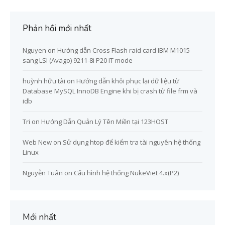
Phản hồi mới nhất
Nguyen
on
Hướng dẫn Cross Flash raid card IBM M1015
sang LSI (Avago) 9211-8i P20 IT mode
huỳnh hữu tài
on
Hướng dẫn khôi phục lại dữ liệu từ
Database MySQL InnoDB Engine khi bị crash từ file frm và
idb
Tri
on
Hướng Dẫn Quản Lý Tên Miền tại 123HOST
Web New
on
Sử dụng htop để kiểm tra tài nguyên hệ thống
Linux
Nguyễn Tuân
on
Cấu hình hệ thống NukeViet 4.x(P2)
Mới nhất