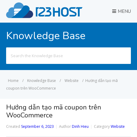
MENU
Knowledge Base
Search
for:
Home
/
Knowledge Base
/
Website
/
Hướng dẫn tạo mã
coupon trên WooCommerce
Hướng dẫn tạo mã coupon trên
WooCommerce
Created
September 6, 2023
Author
Dinh Hieu
Category
Website