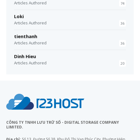
Articles Authored
74
Loki
Articles Authored
36
tienthanh
Articles Authored
36
Dinh Hieu
Articles Authored
20
CÔNG TY TNHH LƯU TRỮ SỐ - DIGITAL STORAGE COMPANY
LIMITED.
Địa chỉ:
Số 13, Đường Số 38, Khu Đô Thị Vạn Phúc City, Phường Hiệp