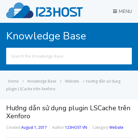
MENU
Knowledge Base
Search
for:
Home
/
Knowledge Base
/
Website
/
Hướng dẫn sử dụng
plugin LSCache trên Xenforo
Hướng dẫn sử dụng plugin LSCache trên
Xenforo
Created
August 1, 2017
Author
123HOST VN
Category
Website