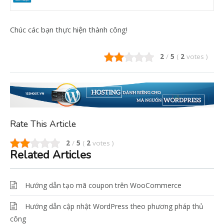
Chúc các bạn thực hiện thành công!
2
/
5
(
2
votes
)
Rate This Article
2
/
5
(
2
votes
)
Related Articles
Hướng dẫn tạo mã coupon trên WooCommerce
Hướng dẫn cập nhật WordPress theo phương pháp thủ
công