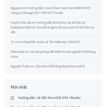
Nguyen
on
Hướng dẫn Cross Flash raid card IBM M1015
sang LSI (Avago) 9211-8i P20 IT mode
huỳnh hữu tài
on
Hướng dẫn khôi phục lại dữ liệu từ
Database MySQL InnoDB Engine khi bị crash từ file frm và
idb
Tri
on
Hướng Dẫn Quản Lý Tên Miền tại 123HOST
Web New
on
Sử dụng htop để kiểm tra tài nguyên hệ thống
Linux
Nguyễn Tuân
on
Cấu hình hệ thống NukeViet 4.x(P2)
Mới nhất
Hướng dẫn cài đặt NocoDB trên Ubuntu