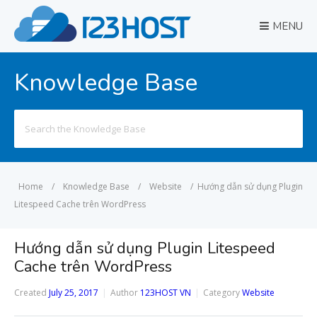
MENU
Knowledge Base
Search
for:
Home
/
Knowledge Base
/
Website
/
Hướng dẫn sử dụng Plugin
Litespeed Cache trên WordPress
Hướng dẫn sử dụng Plugin Litespeed
Cache trên WordPress
Created
July 25, 2017
Author
123HOST VN
Category
Website