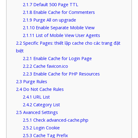
2.1.7
Default 500 Page TTL
2.1.8
Enable Cache for Commenters
2.1.9
Purge All on upgrade
2.1.10
Enable Separate Mobile View
2.1.11
List of Mobile View User Agents
2.2
Specific Pages: thiết lập cache cho các trang đặt
biệt
2.2.1
Enable Cache for Login Page
2.2.2
Cache favicon.ico
2.2.3
Enable Cache for PHP Resources
2.3
Purge Rules
2.4
Do Not Cache Rules
2.4.1
URL List
2.4.2
Category List
2.5
Avanced Settings
2.5.1
Check advanced-cache.php
2.5.2
Login Cookie
2.5.3
Cache Tag Prefix