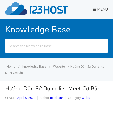
MENU
Knowledge Base
Search
for:
Home
/
Knowledge Base
/
Website
/
Hướng Dẫn Sử Dụng Jitsi
Meet Cơ Bản
Hướng Dẫn Sử Dụng Jitsi Meet Cơ Bản
Created
April 8, 2020
Author
tienthanh
Category
Website