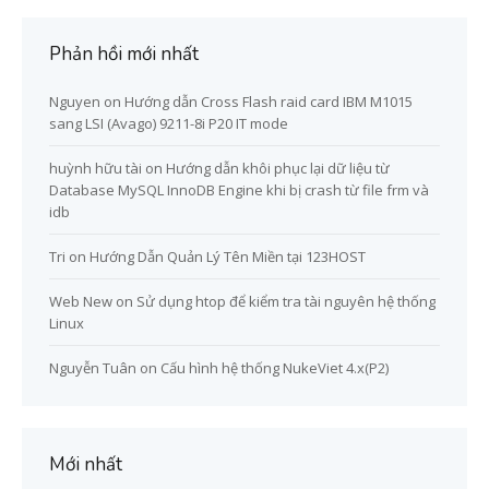
Phản hồi mới nhất
Nguyen
on
Hướng dẫn Cross Flash raid card IBM M1015
sang LSI (Avago) 9211-8i P20 IT mode
huỳnh hữu tài
on
Hướng dẫn khôi phục lại dữ liệu từ
Database MySQL InnoDB Engine khi bị crash từ file frm và
idb
Tri
on
Hướng Dẫn Quản Lý Tên Miền tại 123HOST
Web New
on
Sử dụng htop để kiểm tra tài nguyên hệ thống
Linux
Nguyễn Tuân
on
Cấu hình hệ thống NukeViet 4.x(P2)
Mới nhất