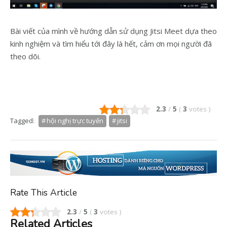
Bài viết của mình về hướng dẫn sử dụng Jitsi Meet dựa theo
kinh nghiệm và tìm hiểu tới đây là hết, cảm ơn mọi người đã
theo dõi.
2.3
/
5
(
3
votes
)
Tagged:
hội nghị trực tuyến
jitsi
Rate This Article
2.3
/
5
(
3
votes
)
Related Articles