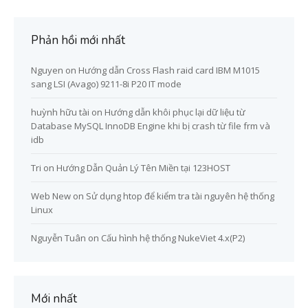
Phản hồi mới nhất
Nguyen
on
Hướng dẫn Cross Flash raid card IBM M1015
sang LSI (Avago) 9211-8i P20 IT mode
huỳnh hữu tài
on
Hướng dẫn khôi phục lại dữ liệu từ
Database MySQL InnoDB Engine khi bị crash từ file frm và
idb
Tri
on
Hướng Dẫn Quản Lý Tên Miền tại 123HOST
Web New
on
Sử dụng htop để kiểm tra tài nguyên hệ thống
Linux
Nguyễn Tuân
on
Cấu hình hệ thống NukeViet 4.x(P2)
Mới nhất