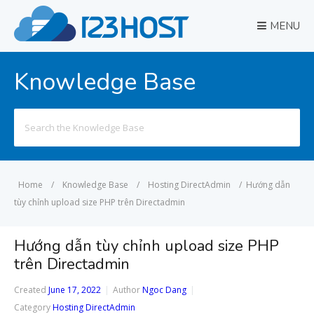
MENU
Knowledge Base
Search
for:
Home
/
Knowledge Base
/
Hosting DirectAdmin
/
Hướng dẫn
tùy chỉnh upload size PHP trên Directadmin
Hướng dẫn tùy chỉnh upload size PHP
trên Directadmin
Created
June 17, 2022
Author
Ngoc Dang
Category
Hosting DirectAdmin