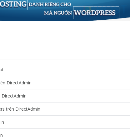
at
trên DirectAdmin
n DirectAdmin
ers trên DirectAdmin
in
in