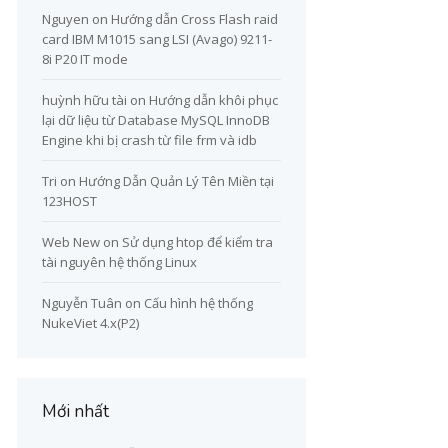
Nguyen
on
Hướng dẫn Cross Flash raid
card IBM M1015 sang LSI (Avago) 9211-
8i P20 IT mode
huỳnh hữu tài
on
Hướng dẫn khôi phục
lại dữ liệu từ Database MySQL InnoDB
Engine khi bị crash từ file frm và idb
Tri
on
Hướng Dẫn Quản Lý Tên Miền tại
123HOST
Web New
on
Sử dụng htop để kiểm tra
tài nguyên hệ thống Linux
Nguyễn Tuân
on
Cấu hình hệ thống
NukeViet 4.x(P2)
Mới nhất