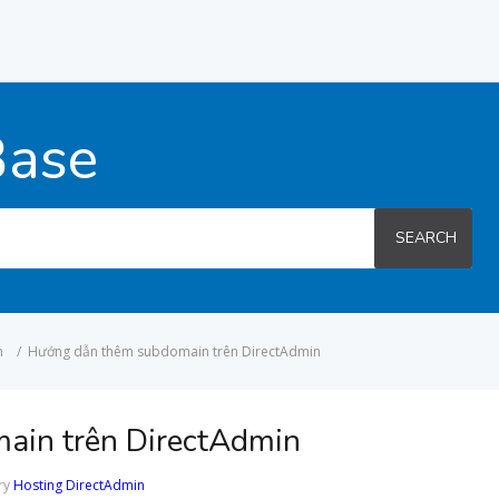
Base
SEARCH
n
/
Hướng dẫn thêm subdomain trên DirectAdmin
ain trên DirectAdmin
ry
Hosting DirectAdmin