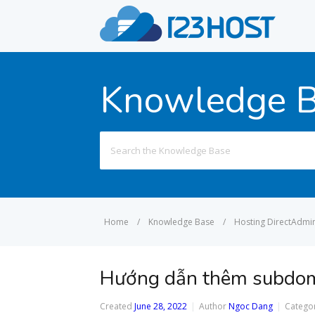
Knowledge 
Search
for:
Home
/
Knowledge Base
/
Hosting DirectAdmi
Hướng dẫn thêm subdom
Created
June 28, 2022
Author
Ngoc Dang
Catego