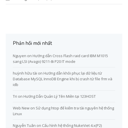
Phản hồi mới nhất
Nguyen
on
Hướng dẫn Cross Flash raid card IBM M1015
sang LSI (Avago) 9211-8i P20 IT mode
huỳnh hữu tài
on
Hướng dẫn khôi phục lại dữ liệu từ
Database MySQL InnoDB Engine khi bị crash từ file frm và
idb
Tri
on
Hướng Dẫn Quản Lý Tên Miền tại 123HOST
Web New
on
Sử dụng htop để kiểm tra tài nguyên hệ thống
Linux
Nguyễn Tuân
on
Cấu hình hệ thống NukeViet 4.x(P2)