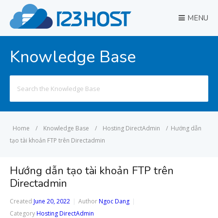
MENU
Knowledge Base
Search
for:
Home
/
Knowledge Base
/
Hosting DirectAdmin
/
Hướng dẫn
tạo tài khoản FTP trên Directadmin
Hướng dẫn tạo tài khoản FTP trên
Directadmin
Created
June 20, 2022
Author
Ngoc Dang
Category
Hosting DirectAdmin