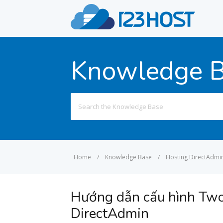
Knowledge 
Search
for:
Home
/
Knowledge Base
/
Hosting DirectAdmi
Hướng dẫn cấu hình Two
DirectAdmin