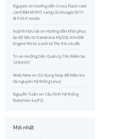
Nguyen
on
Hướng dẫn Cross Flash raid
card IBM M1015 sang LSI (Avago) 9211-
8i P20 IT mode
huỳnh hữu tài
on
Hướng dẫn khôi phục
lại dữ liệu từ Database MySQL InnoDB
Engine khi bị crash từ file frm và idb
Tri
on
Hướng Dẫn Quản Lý Tên Miền tại
123HOST
Web New
on
Sử dụng htop để kiểm tra
tài nguyên hệ thống Linux
Nguyễn Tuân
on
Cấu hình hệ thống
NukeViet 4.x(P2)
Mới nhất