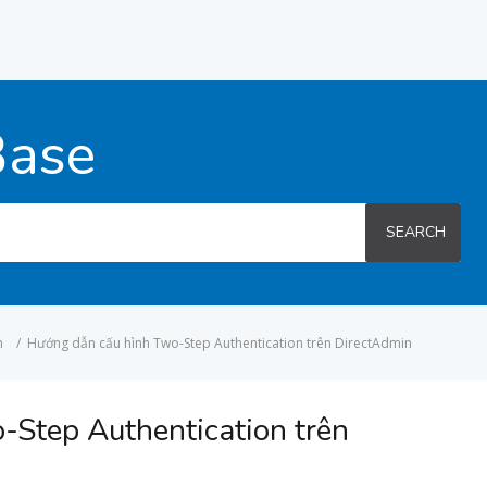
Base
SEARCH
n
/
Hướng dẫn cấu hình Two-Step Authentication trên DirectAdmin
-Step Authentication trên