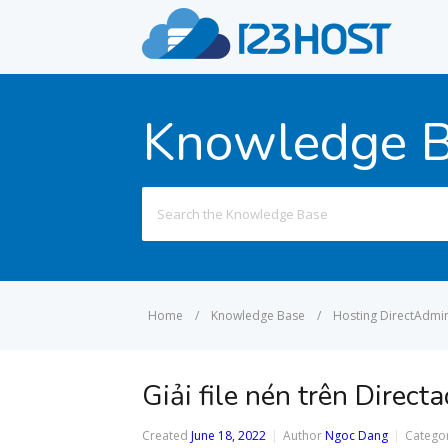
Knowledge 
Search
for:
Home
/
Knowledge Base
/
Hosting DirectAdmi
Giải file nén trên Direct
Created
June 18, 2022
Author
Ngoc Dang
Catego