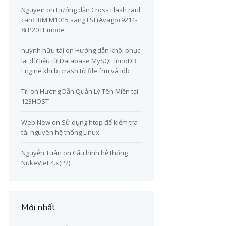
Nguyen
on
Hướng dẫn Cross Flash raid
card IBM M1015 sang LSI (Avago) 9211-
8i P20 IT mode
huỳnh hữu tài
on
Hướng dẫn khôi phục
lại dữ liệu từ Database MySQL InnoDB
Engine khi bị crash từ file frm và idb
Tri
on
Hướng Dẫn Quản Lý Tên Miền tại
123HOST
Web New
on
Sử dụng htop để kiểm tra
tài nguyên hệ thống Linux
Nguyễn Tuân
on
Cấu hình hệ thống
NukeViet 4.x(P2)
Mới nhất