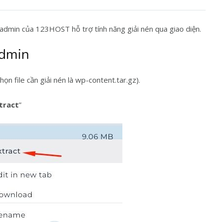
tadmin của 123HOST hỗ trợ tính năng giải nén qua giao diện.
admin
ọn file cần giải nén là wp-content.tar.gz).
tract
”