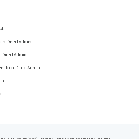
at
trên DirectAdmin
n DirectAdmin
ers trên DirectAdmin
in
in