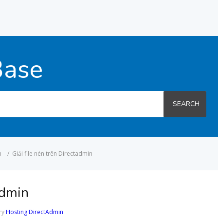
Base
SEARCH
n
/
Giải file nén trên Directadmin
admin
ry
Hosting DirectAdmin