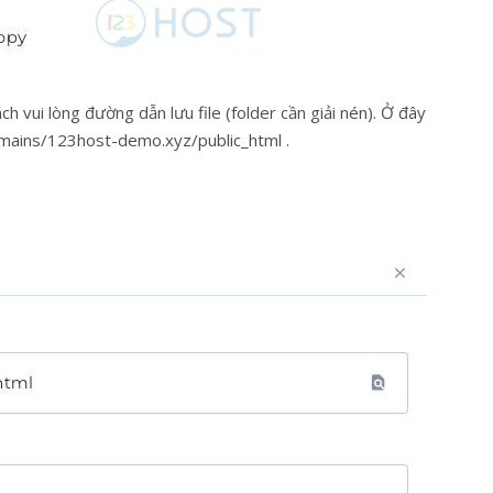
ách vui lòng đường dẫn lưu file (folder cần giải nén). Ở đây
omains/123host-demo.xyz/public_html .