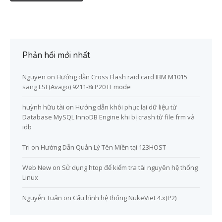
Phản hồi mới nhất
Nguyen
on
Hướng dẫn Cross Flash raid card IBM M1015
sang LSI (Avago) 9211-8i P20 IT mode
huỳnh hữu tài
on
Hướng dẫn khôi phục lại dữ liệu từ
Database MySQL InnoDB Engine khi bị crash từ file frm và
idb
Tri
on
Hướng Dẫn Quản Lý Tên Miền tại 123HOST
Web New
on
Sử dụng htop để kiểm tra tài nguyên hệ thống
Linux
Nguyễn Tuân
on
Cấu hình hệ thống NukeViet 4.x(P2)