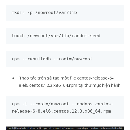
mkdir -p /newroot/var/lib
touch /newroot/var/lib/random-seed
rpm --rebuilddb --root=/newroot
Thao tác trên sẽ tạo một file centos-release-6-
8.el6.centos.12.3.x86_64.rpm tại thư mục hiện hành
rpm -i --root=/newroot --nodeps centos-
release-6-8.el6.centos.12.3.x86_64.rpm