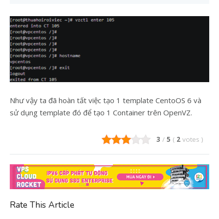
Như vậy ta đã hoàn tất việc tạo 1 template CentoOS 6 và
sử dụng template đó để tạo 1 Container trên OpenVZ.
3
/
5
(
2
votes
)
Rate This Article