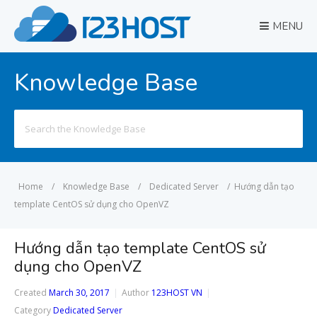
MENU
Knowledge Base
Search
for:
Home
/
Knowledge Base
/
Dedicated Server
/
Hướng dẫn tạo
template CentOS sử dụng cho OpenVZ
Hướng dẫn tạo template CentOS sử
dụng cho OpenVZ
Created
March 30, 2017
Author
123HOST VN
Category
Dedicated Server