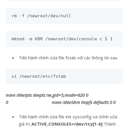
rm -f /newroot/dev/null
mknod -m 600 /newroot/dev/console c 5 1
Tiến hành chỉnh sửa file fstab với các thông tin sau
vi /newroot/etc/fstab
none /dev/pts devpts rw,gid=5,mode=620 0
0 none /dev/shm tmpfs defaults 0 0
Tiến hành chỉnh sửa file init sysconfig và chỉnh sửa
giá trị
ACTIVE_CONSOLES=/dev/tty[1-6]
Thành