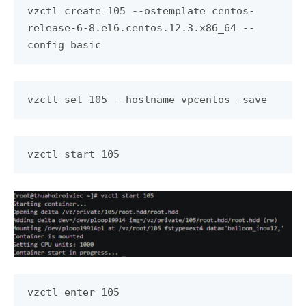
vzctl create 105 --ostemplate centos-
release-6-8.el6.centos.12.3.x86_64 --
config basic
vzctl set 105 --hostname vpcentos –save
vzctl start 105
vzctl enter 105