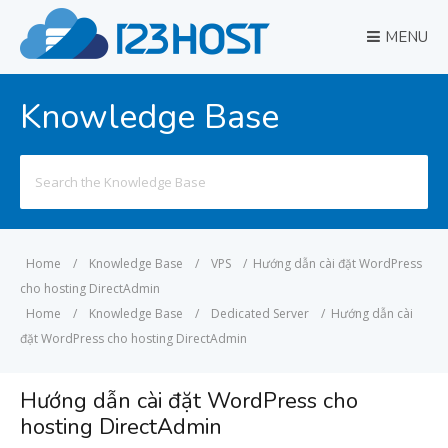
MENU
Knowledge Base
Search
for:
Home
/
Knowledge Base
/
VPS
/
Hướng dẫn cài đặt WordPress
cho hosting DirectAdmin
Home
/
Knowledge Base
/
Dedicated Server
/
Hướng dẫn cài
đặt WordPress cho hosting DirectAdmin
Hướng dẫn cài đặt WordPress cho
hosting DirectAdmin