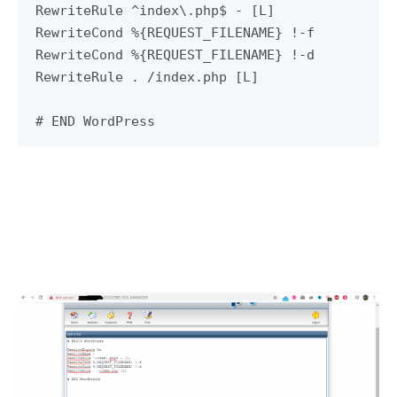
RewriteRule ^index\.php$ - [L]

RewriteCond %{REQUEST_FILENAME} !-f

RewriteCond %{REQUEST_FILENAME} !-d

RewriteRule . /index.php [L]

# END WordPress