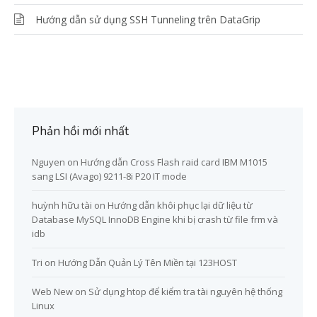
Hướng dẫn sử dụng SSH Tunneling trên DataGrip
Phản hồi mới nhất
Nguyen
on
Hướng dẫn Cross Flash raid card IBM M1015
sang LSI (Avago) 9211-8i P20 IT mode
huỳnh hữu tài
on
Hướng dẫn khôi phục lại dữ liệu từ
Database MySQL InnoDB Engine khi bị crash từ file frm và
idb
Tri
on
Hướng Dẫn Quản Lý Tên Miền tại 123HOST
Web New
on
Sử dụng htop để kiểm tra tài nguyên hệ thống
Linux