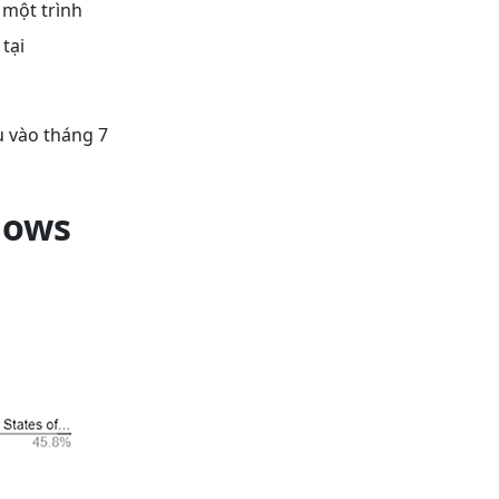
 một trình
tại
u vào tháng 7
dows