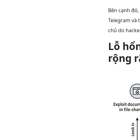
Bên cạnh đó,
Telegram và t
chủ do hacker
Lỗ hổ
rộng r