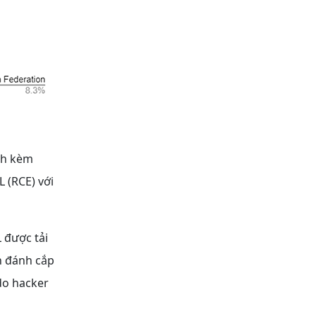
nh kèm
 (RCE) với
 được tải
h đánh cắp
do hacker