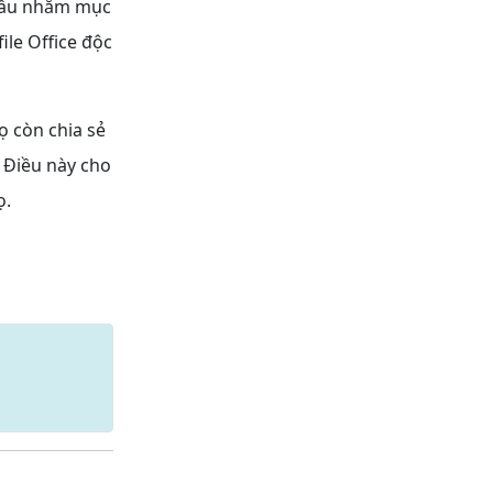
 đầu nhắm mục
ile Office độc
ọ còn chia sẻ
 Điều này cho
ọ.