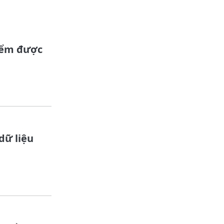
iểm được
dữ liệu