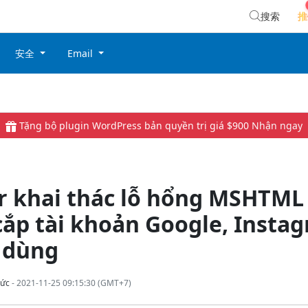
搜索
推
安全
Email
Tặng bộ plugin WordPress bản quyền trị giá $900
Nhận ngay
r khai thác lỗ hổng MSHTM
ắp tài khoản Google, Insta
 dùng
ức
- 2021-11-25 09:15:30 (GMT+7)