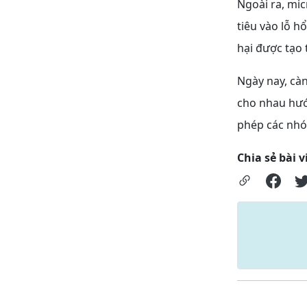
Ngoài ra, mi
tiêu vào lỗ h
hại được tạo 
Ngày nay, cà
cho nhau hướ
phép các nhó
Chia sẻ bài v