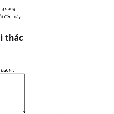
ứng dụng
gửi đến máy
i thác