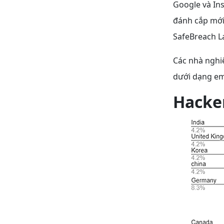
Google và In
đánh cắp mới
SafeBreach La
Các nhà ngh
dưới dạng ema
Hacke