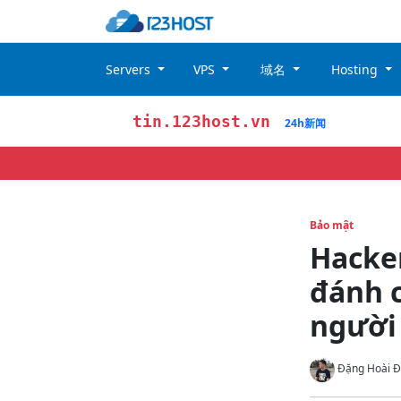
Servers
VPS
域名
Hosting
tin.123host.vn
24h新闻
Bảo mật
Hacke
đánh c
người
Đặng Hoài Đ