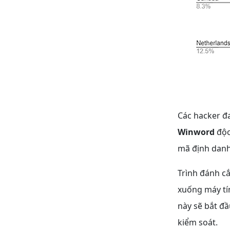
Các hacker đ
Winword
độc
mã định dan
Trình đánh c
xuống máy tín
này sẽ bắt đầ
kiểm soát.