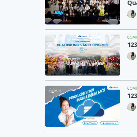
Qu
COM
12
COM
12