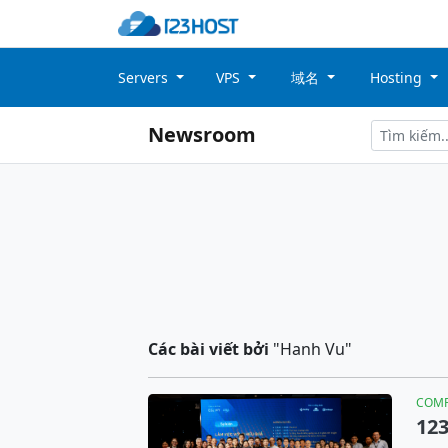
Servers
VPS
域名
Hosting
Newsroom
Các bài viết bởi
"Hanh Vu"
COM
123