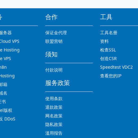
务
合作
工具
服务器
保证金代理
工具名册
loud VPS
联盟营销
资料
 Hosting
检查SSL
须知
e VPS
创造CSR
n8n
Speedtest VDC2
付款说明
osting
查看您的IP
服务政策
邮箱
域名
使用条款
证书
退款政策
nel版权
网名政策
 DDoS
隐私政策
滥用报告