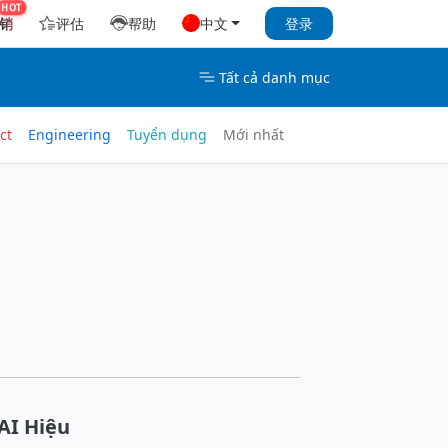
销
评估
帮助
中文
登录
Tất cả danh mục
ct
Engineering
Tuyển dụng
Mới nhất
AI Hiệu