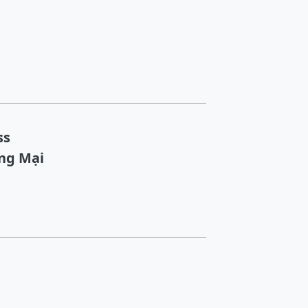
ss
ơng Mại