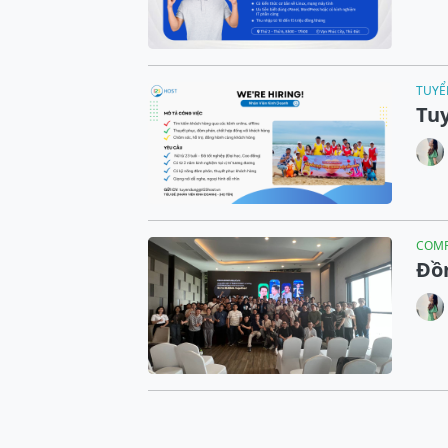
TUYỂ
Tuy
COM
Đồ