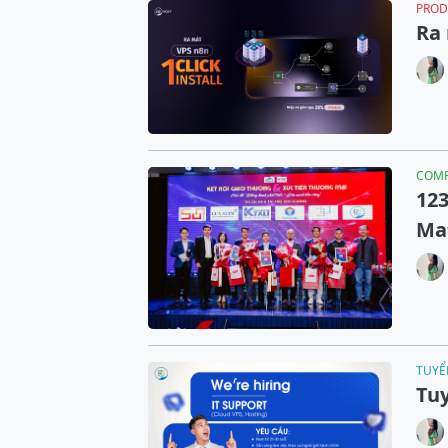
PROD
Ra 
COM
12
Ma
TUYỂ
Tuy