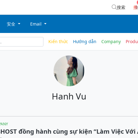
搜索
推
安全
Email
Kiến thức
Hướng dẫn
Company
Produ
Hanh Vu
PANY
HOST đồng hành cùng sự kiện “Làm Việc Với 