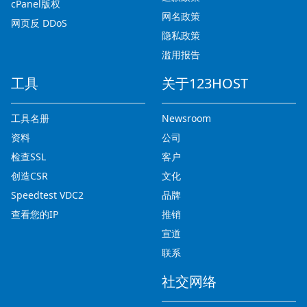
cPanel版权
网名政策
网页反 DDoS
隐私政策
滥用报告
工具
关于123HOST
工具名册
Newsroom
资料
公司
检查SSL
客户
创造CSR
文化
Speedtest VDC2
品牌
查看您的IP
推销
宣道
联系
社交网络