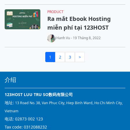
PRODUCT
Ra mắt Ebook Hosting
miễn phí tại 123HOST
Hanh Vu - 19 Tháng 8, 2022
1
2
3
>
介绍
123HOST LUU TRU SO数码有限公司
地址:
13 Road No. 38, Van Phuc City, Hiep Binh Ward, Ho Chi Minh City,
Vietnam
电话:
02873 002 123
Tax code: 0312088232