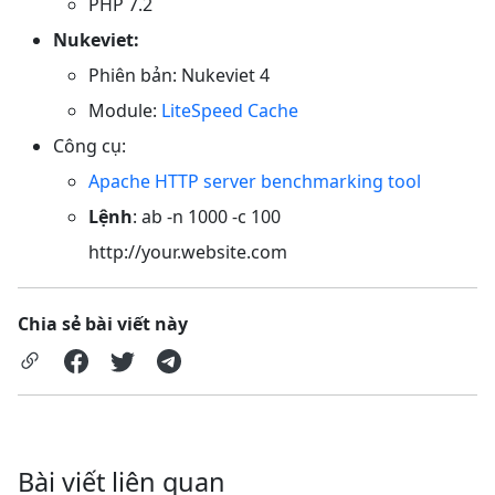
PHP 7.2
Nukeviet:
Phiên bản: Nukeviet 4
Module:
LiteSpeed Cache
Công cụ:
Apache HTTP server benchmarking tool
Lệnh
: ab -n 1000 -c 100
http://your.website.com
Chia sẻ bài viết này
Bài viết liên quan