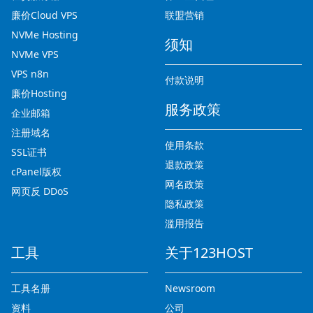
廉价Cloud VPS
联盟营销
NVMe Hosting
须知
NVMe VPS
VPS n8n
付款说明
廉价Hosting
服务政策
企业邮箱
注册域名
使用条款
SSL证书
退款政策
cPanel版权
网名政策
网页反 DDoS
隐私政策
滥用报告
工具
关于123HOST
工具名册
Newsroom
资料
公司