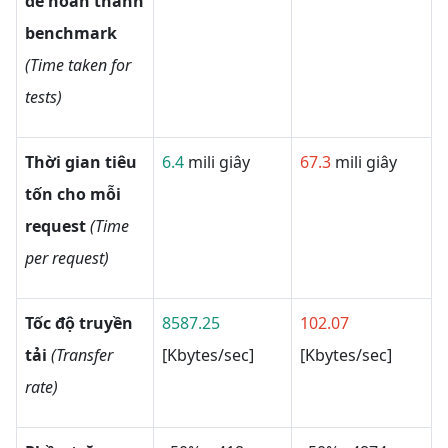
để hoàn thành
benchmark
(Time taken for
tests)
Thời gian tiêu
6.4
mili giây
67.3
mili giây
tốn cho mỗi
request
(Time
per request)
Tốc độ truyền
8587.25
102.07
tải
(Transfer
[Kbytes/sec]
[Kbytes/sec]
rate)