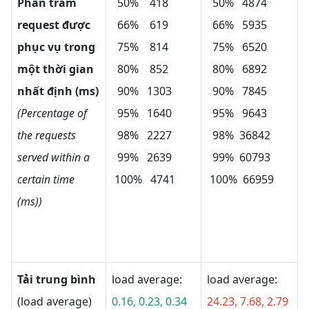
Phần trăm
50% 418
50% 4874
request được
66% 619
66% 5935
phục vụ trong
75% 814
75% 6520
một thời gian
80% 852
80% 6892
nhất định (ms)
90% 1303
90% 7845
(Percentage of
95% 1640
95% 9643
the requests
98% 2227
98% 36842
served within a
99% 2639
99% 60793
certain time
100% 4741
100% 66959
(ms))
Tải trung bình
load average:
load average:
(load average)
0.16, 0.23, 0.34
24.23, 7.68, 2.79