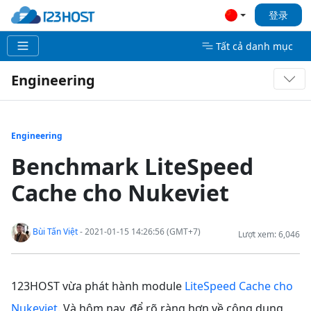
登录
Tất cả danh mục
Engineering
Engineering
Benchmark LiteSpeed
Cache cho Nukeviet
Bùi Tấn Việt
- 2021-01-15 14:26:56 (GMT+7)
Lượt xem: 6,046
123HOST vừa phát hành module
LiteSpeed Cache cho
Nukeviet
. Và hôm nay, để rõ ràng hơn về công dụng