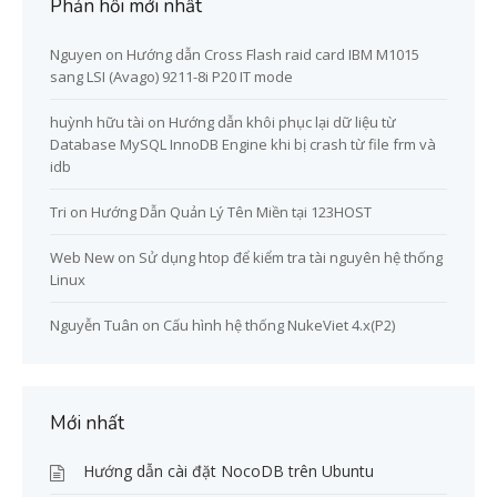
Phản hồi mới nhất
Nguyen
on
Hướng dẫn Cross Flash raid card IBM M1015
sang LSI (Avago) 9211-8i P20 IT mode
huỳnh hữu tài
on
Hướng dẫn khôi phục lại dữ liệu từ
Database MySQL InnoDB Engine khi bị crash từ file frm và
idb
Tri
on
Hướng Dẫn Quản Lý Tên Miền tại 123HOST
Web New
on
Sử dụng htop để kiểm tra tài nguyên hệ thống
Linux
Nguyễn Tuân
on
Cấu hình hệ thống NukeViet 4.x(P2)
Mới nhất
Hướng dẫn cài đặt NocoDB trên Ubuntu