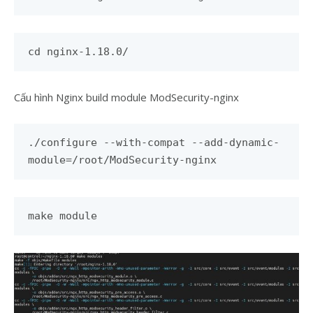
cd nginx-1.18.0/
Cấu hình Nginx build module ModSecurity-nginx
./configure --with-compat --add-dynamic-
module
=
/root/ModSecurity-nginx
make module