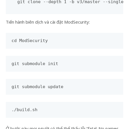
git clone --depth 1 -b v3/master --single-b
Tiến hành biên dịch và cài đặt ModSecurity:
cd ModSecurity
git submodule init
git submodule update
./build.sh
Ở bước này mọi người có thể thể thấy lỗi “fatal: No names