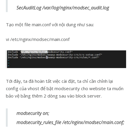
SecAuditLog /var/log/nginx/modsec_audit.log
Tạo một file main.conf với nội dung như sau:
vi /etc/nginx/modsec/main.conf
Tới đây, ta đã hoàn tất việc cài đặt, ta chỉ cần chỉnh lại
config của vhost để bật modsecurity cho website ta muốn
bảo vệ bằng thêm 2 dòng sau vào block server.
modsecurity on;
modsecurity_rules_file /etc/nginx/modsec/main.conf;