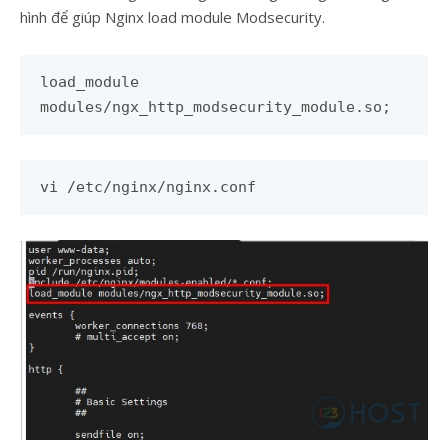
hình để giúp Nginx load module Modsecurity.
load_module
modules/ngx_http_modsecurity_module.so;
vi /etc/nginx/nginx.conf