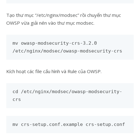
Tạo thư mục “/etc/nginx/modsec” rồi chuyển thư mục
OWSP vừa giải nén vào thư mục modsec.
mv owasp-modsecurity-crs-3.2.0
/etc/nginx/modsec/owasp-modsecurity-crs
Kích hoạt các file cấu hình và Rule của OWSP.
cd /etc/nginx/modsec/owasp-modsecurity-
crs
mv crs-setup.conf.example crs-setup.conf