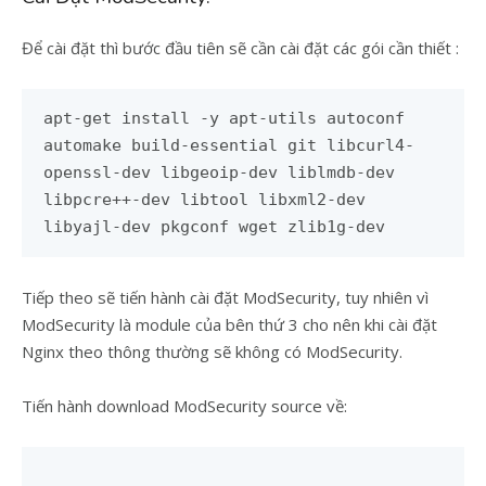
Để cài đặt thì bước đầu tiên sẽ cần cài đặt các gói cần thiết :
apt-get install -y apt-utils autoconf
automake build-essential git libcurl4-
openssl-dev libgeoip-dev liblmdb-dev
libpcre++-dev libtool libxml2-dev
libyajl-dev pkgconf wget zlib1g-dev
Tiếp theo sẽ tiến hành cài đặt ModSecurity, tuy nhiên vì
ModSecurity là module của bên thứ 3 cho nên khi cài đặt
Nginx theo thông thường sẽ không có ModSecurity.
Tiến hành download ModSecurity source về: