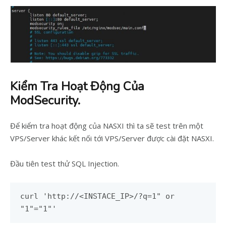
Kiểm Tra Hoạt Động Của
ModSecurity.
Để kiểm tra hoạt động của NASXI thì ta sẽ test trên một
VPS/Server khác kết nối tới VPS/Server được cài đặt NASXI.
Đầu tiên test thử SQL Injection.
curl 'http://<INSTACE_IP>/?q=1" or
"1"="1"'