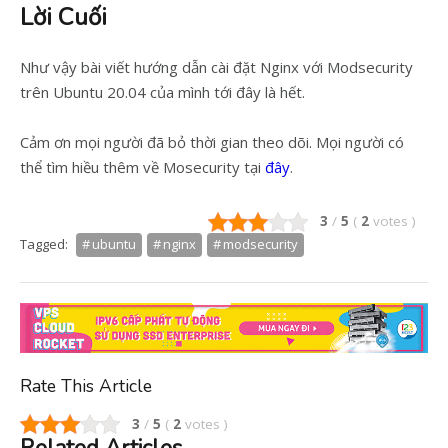
Lời Cuối
Như vậy bài viết hướng dẫn cài đặt Nginx với Modsecurity
trên Ubuntu 20.04 của mình tới đây là hết.
Cảm ơn mọi người đã bỏ thời gian theo dõi. Mọi người có
thể tìm hiều thêm về Mosecurity tại
đây
.
3
/
5
(
2
votes
)
Tagged:
ubuntu
nginx
modsecurity
Rate This Article
3
/
5
(
2
votes
)