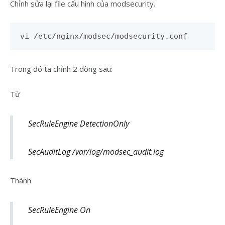
Chỉnh sửa lại file cấu hình của modsecurity.
vi /etc/nginx/modsec/modsecurity.conf
Trong đó ta chỉnh 2 dòng sau:
Từ
SecRuleEngine
DetectionOnly
SecAuditLog /var/log/modsec_audit.log
Thành
SecRuleEngine
On