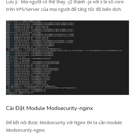
Lưu ý : Mọi người có thể thay -j2 thành -jx với x là số core
trên VPS/Server của mọi người để tăng tốc độ biên dịch.
Cài Đặt Module Modsecurity-nginx
Để kết nối được Modsecurity với Nginx thì ta cần module
Modsecurity-nginx.