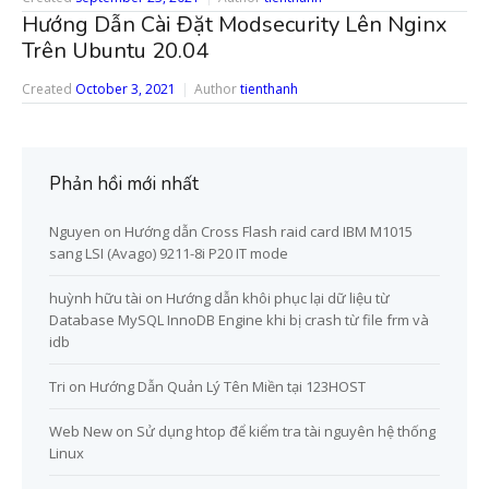
Hướng Dẫn Cài Đặt Modsecurity Lên Nginx
Trên Ubuntu 20.04
Created
October 3, 2021
Author
tienthanh
Phản hồi mới nhất
Nguyen
on
Hướng dẫn Cross Flash raid card IBM M1015
sang LSI (Avago) 9211-8i P20 IT mode
huỳnh hữu tài
on
Hướng dẫn khôi phục lại dữ liệu từ
Database MySQL InnoDB Engine khi bị crash từ file frm và
idb
Tri
on
Hướng Dẫn Quản Lý Tên Miền tại 123HOST
Web New
on
Sử dụng htop để kiểm tra tài nguyên hệ thống
Linux