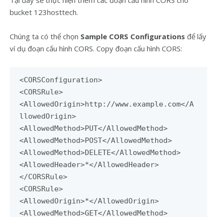
Tại đây sẽ thực hiện thêm các đoạn cấu hình CORS cho
bucket 123hosttech.
Chúng ta có thể chọn
Sample CORS Configurations
để lấy
ví dụ đoạn cấu hình CORS. Copy đoạn cấu hình CORS:
<CORSConfiguration>
<CORSRule>
<AllowedOrigin>http://www.example.com</A
llowedOrigin>
<AllowedMethod>PUT</AllowedMethod>
<AllowedMethod>POST</AllowedMethod>
<AllowedMethod>DELETE</AllowedMethod>
<AllowedHeader>*</AllowedHeader>
</CORSRule>
<CORSRule>
<AllowedOrigin>*</AllowedOrigin>
<AllowedMethod>GET</AllowedMethod>