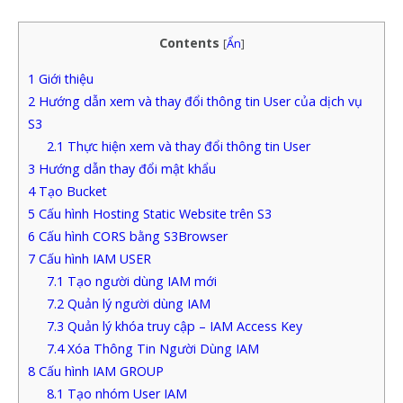
Contents
[
Ẩn
]
1
Giới thiệu
2
Hướng dẫn xem và thay đổi thông tin User của dịch vụ
S3
2.1
Thực hiện xem và thay đổi thông tin User
3
Hướng dẫn thay đổi mật khẩu
4
Tạo Bucket
5
Cấu hình Hosting Static Website trên S3
6
Cấu hình CORS bằng S3Browser
7
Cấu hình IAM USER
7.1
Tạo người dùng IAM mới
7.2
Quản lý người dùng IAM
7.3
Quản lý khóa truy cập – IAM Access Key
7.4
Xóa Thông Tin Người Dùng IAM
8
Cấu hình IAM GROUP
8.1
Tạo nhóm User IAM