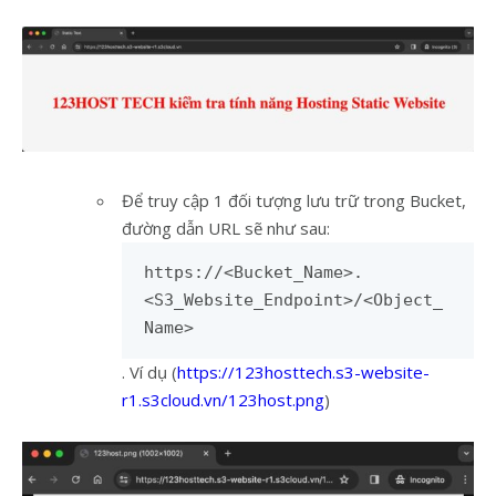
Để truy cập 1 đối tượng lưu trữ trong Bucket,
đường dẫn URL sẽ như sau:
https://<Bucket_Name>.
<S3_Website_Endpoint>/<Object_
Name>
. Ví dụ (
https://123hosttech.s3-website-
r1.s3cloud.vn/123host.png
)