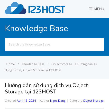
MENU
Knowledge Base
Search
for:
Home
/
Knowledge Base
/
Object Storage
/
Hướng dẫn sử
dụng dịch vụ Object Storage tại 123HOST
Hướng dẫn sử dụng dịch vụ Object
Storage tại 123HOST
Created
April 15, 2024
Author
Ngoc Dang
Category
Object Storage