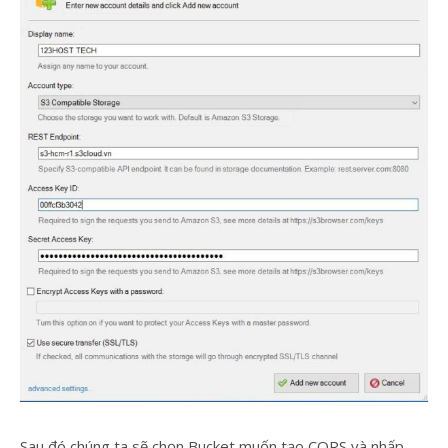
Sau đó chúng ta sẽ chọn Bucket muốn tạo CORS và nhấp