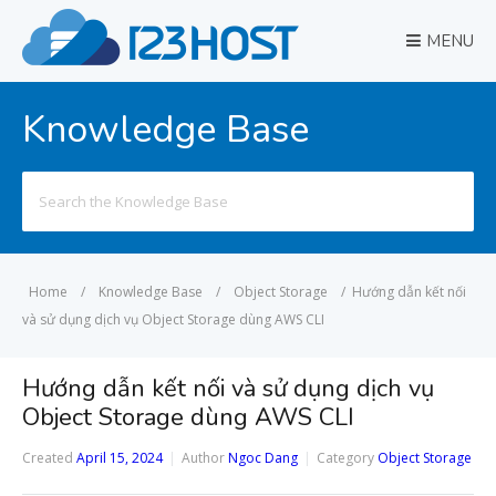
MENU
Knowledge Base
Search
for:
Home
/
Knowledge Base
/
Object Storage
/
Hướng dẫn kết nối
và sử dụng dịch vụ Object Storage dùng AWS CLI
Hướng dẫn kết nối và sử dụng dịch vụ
Object Storage dùng AWS CLI
Created
April 15, 2024
Author
Ngoc Dang
Category
Object Storage