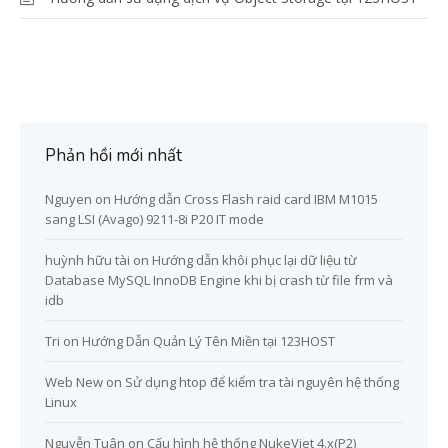
Phản hồi mới nhất
Nguyen
on
Hướng dẫn Cross Flash raid card IBM M1015
sang LSI (Avago) 9211-8i P20 IT mode
huỳnh hữu tài
on
Hướng dẫn khôi phục lại dữ liệu từ
Database MySQL InnoDB Engine khi bị crash từ file frm và
idb
Tri
on
Hướng Dẫn Quản Lý Tên Miền tại 123HOST
Web New
on
Sử dụng htop để kiểm tra tài nguyên hệ thống
Linux
Nguyễn Tuân
on
Cấu hình hệ thống NukeViet 4.x(P2)