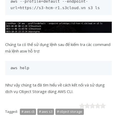
aws --profile=default --endpoint-
url=https://s3-hcm-r1.s3cloud.vn s3 ls
Chúng ta có thể sử dụng lệnh sau để kiểm tra các command
mà lệnh asw hỗ trợ:
aws help
Như vậy chúng ta đã tìm hiểu về cách kết nối và sử dụng
dịch vụ Object Storage dùng AWS CLI.
Tagged:
aws cli
aws s3
object storage