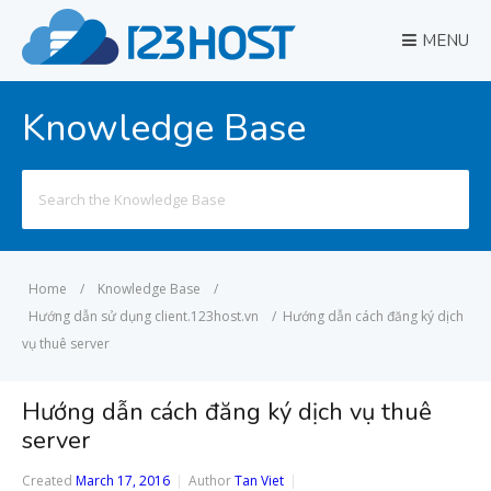
MENU
Knowledge Base
Search
for:
Home
/
Knowledge Base
/
Hướng dẫn sử dụng client.123host.vn
/
Hướng dẫn cách đăng ký dịch
vụ thuê server
Hướng dẫn cách đăng ký dịch vụ thuê
server
Created
March 17, 2016
Author
Tan Viet