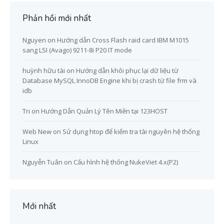
Phản hồi mới nhất
Nguyen
on
Hướng dẫn Cross Flash raid card IBM M1015
sang LSI (Avago) 9211-8i P20 IT mode
huỳnh hữu tài
on
Hướng dẫn khôi phục lại dữ liệu từ
Database MySQL InnoDB Engine khi bị crash từ file frm và
idb
Tri
on
Hướng Dẫn Quản Lý Tên Miền tại 123HOST
Web New
on
Sử dụng htop để kiểm tra tài nguyên hệ thống
Linux
Nguyễn Tuân
on
Cấu hình hệ thống NukeViet 4.x(P2)
Mới nhất