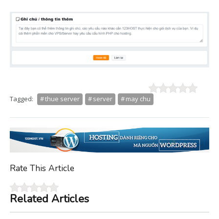
Tagged:
thue server
server
may chu
Rate This Article
Related Articles