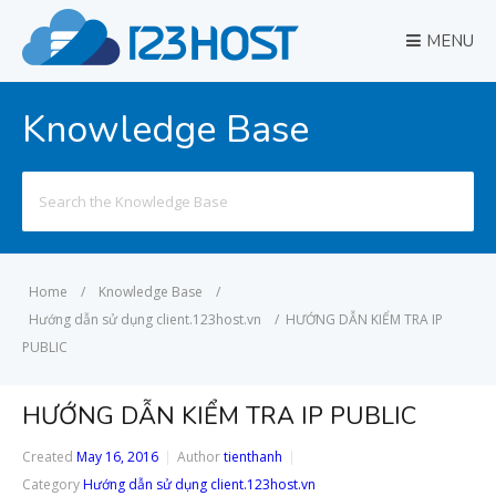
MENU
Knowledge Base
Search
for:
Home
/
Knowledge Base
/
Hướng dẫn sử dụng client.123host.vn
/
HƯỚNG DẪN KIỂM TRA IP
PUBLIC
HƯỚNG DẪN KIỂM TRA IP PUBLIC
Created
May 16, 2016
Author
tienthanh
Category
Hướng dẫn sử dụng client.123host.vn