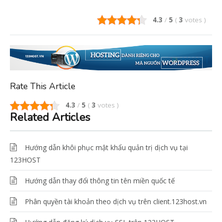
4.3
/
5
(
3
votes
)
Rate This Article
4.3
/
5
(
3
votes
)
Related Articles
Hướng dẫn khôi phục mật khẩu quản trị dịch vụ tại
123HOST
Hướng dẫn thay đổi thông tin tên miền quốc tế
Phân quyền tài khoản theo dịch vụ trên client.123host.vn