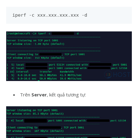
iperf -c xxx.xxx.xxx.xxx -d
Trên
Server
, kết quả tương tự: