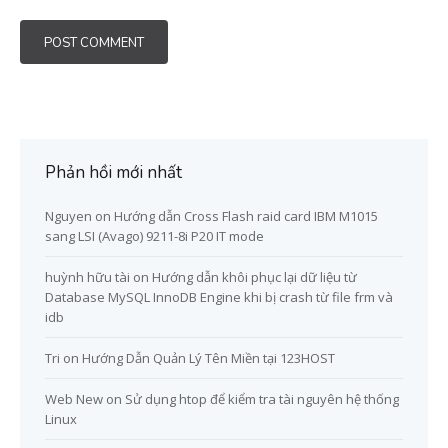
Phản hồi mới nhất
Nguyen
on
Hướng dẫn Cross Flash raid card IBM M1015
sang LSI (Avago) 9211-8i P20 IT mode
huỳnh hữu tài
on
Hướng dẫn khôi phục lại dữ liệu từ
Database MySQL InnoDB Engine khi bị crash từ file frm và
idb
Tri
on
Hướng Dẫn Quản Lý Tên Miền tại 123HOST
Web New
on
Sử dụng htop để kiểm tra tài nguyên hệ thống
Linux