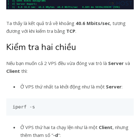
Ta thấy là kết quả trả về khoảng
40.6 Mbits/sec
, tương
đương với khi kiểm tra bằng
TCP
.
Kiểm tra hai chiều
Nếu bạn muốn cả 2 VPS đều vừa đóng vai trò là
Server
và
Client
thì:
Ở VPS thứ nhất ta khởi động như là một
Server
:
iperf -s
Ở VPS thứ hai ta chạy lện như là một
Client
, nhưng
thêm tham số “
-d
“: