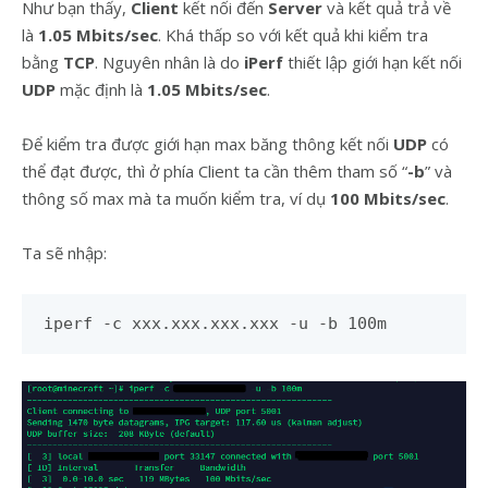
Như bạn thấy,
Client
kết nối đến
Server
và kết quả trả về
là
1.05 Mbits/sec
. Khá thấp so với kết quả khi kiểm tra
bằng
TCP
. Nguyên nhân là do
iPerf
thiết lập giới hạn kết nối
UDP
mặc định là
1.05 Mbits/sec
.
Để kiểm tra được giới hạn max băng thông kết nối
UDP
có
thể đạt được, thì ở phía Client ta cần thêm tham số “
-b
” và
thông số max mà ta muốn kiểm tra, ví dụ
100 Mbits/sec
.
Ta sẽ nhập:
iperf -c xxx.xxx.xxx.xxx -u -b 100m