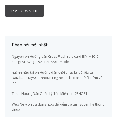
Phản hồi mới nhất
Nguyen
on
Hướng dẫn Cross Flash raid card IBM M1015
sang LSI (Avago) 9211-8i P20 IT mode
huỳnh hữu tài
on
Hướng dẫn khôi phục lại dữ liệu từ
Database MySQL InnoDB Engine khi bị crash từ file frm và
idb
Tri
on
Hướng Dẫn Quản Lý Tên Miền tại 123HOST
Web New
on
Sử dụng htop để kiểm tra tài nguyên hệ thống
Linux