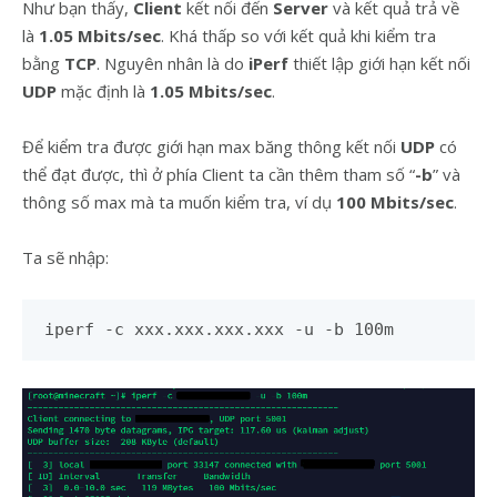
Như bạn thấy,
Client
kết nối đến
Server
và kết quả trả về
là
1.05 Mbits/sec
. Khá thấp so với kết quả khi kiểm tra
bằng
TCP
. Nguyên nhân là do
iPerf
thiết lập giới hạn kết nối
UDP
mặc định là
1.05 Mbits/sec
.
Để kiểm tra được giới hạn max băng thông kết nối
UDP
có
thể đạt được, thì ở phía Client ta cần thêm tham số “
-b
” và
thông số max mà ta muốn kiểm tra, ví dụ
100 Mbits/sec
.
Ta sẽ nhập:
iperf -c xxx.xxx.xxx.xxx -u -b 100m