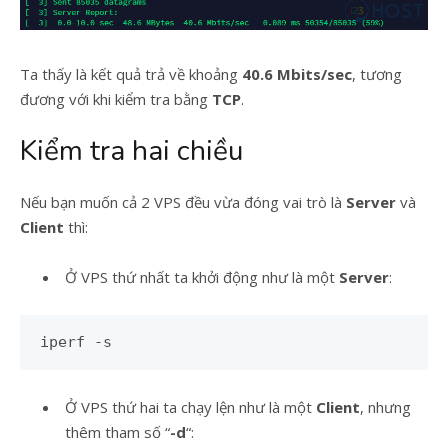
Ta thấy là kết quả trả về khoảng
40.6 Mbits/sec
, tương
đương với khi kiểm tra bằng
TCP
.
Kiểm tra hai chiều
Nếu bạn muốn cả 2 VPS đều vừa đóng vai trò là
Server
và
Client
thì:
Ở VPS thứ nhất ta khởi động như là một
Server
:
iperf -s
Ở VPS thứ hai ta chạy lện như là một
Client
, nhưng
thêm tham số “
-d
“: