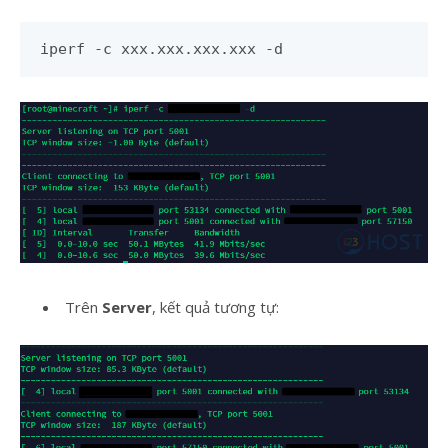
iperf -c xxx.xxx.xxx.xxx -d
Trên
Server
, kết quả tương tự: