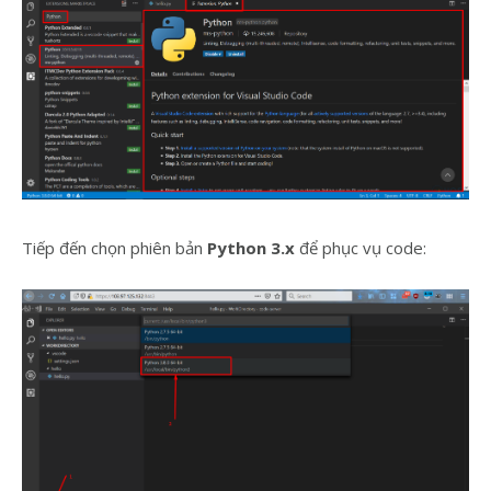
Tiếp đến chọn phiên bản
Python 3.x
để phục vụ code: