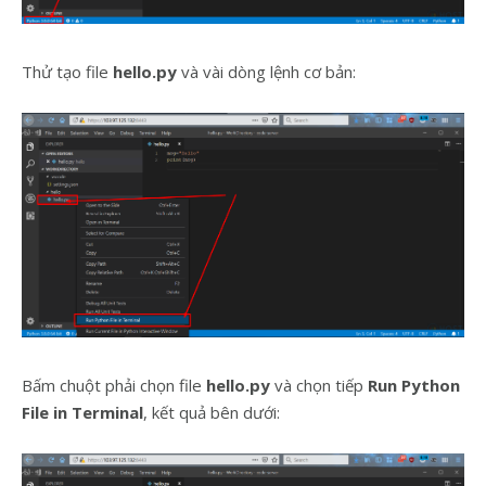
Thử tạo file
hello.py
và vài dòng lệnh cơ bản:
Bấm chuột phải chọn file
hello.py
và chọn tiếp
Run Python
File in Terminal
, kết quả bên dưới: