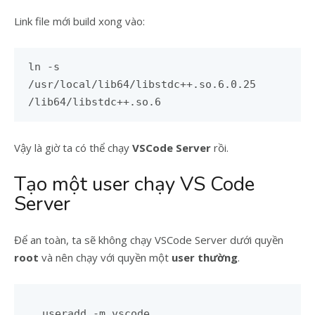
Link file mới build xong vào:
ln -s
/usr/local/lib64/libstdc++.so.6.0.25
/lib64/libstdc++.so.6
Vậy là giờ ta có thể chạy
VSCode Server
rồi.
Tạo một user chạy VS Code
Server
Để an toàn, ta sẽ không chạy VSCode Server dưới quyền
root
và nên chạy với quyền một
user thường
.
useradd -m vscode
