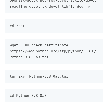
openssl-devel ncurses-devel sqlite-devel
readline-devel tk-devel libffi-dev -y
cd /opt
wget --no-check-certificate
https://www.python.org/ftp/python/3.8.0/
Python-3.8.0a3.tgz
tar zxvf Python-3.8.0a3.tgz
cd Python-3.8.0a3