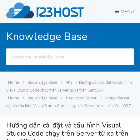
MENU
Knowledge Base
Search
for:
Home
/
Knowledge Base
/
VPS
/
Hướng dẫn cài đặt và cấu hình
Visual Studio Code chạy trên Server từ xa trên CentOS 7
Home
/
Knowledge Base
/
Dedicated Server
/
Hướng dẫn cài
đặt và cấu hình Visual Studio Code chạy trên Server từ xa trên CentOS 7
Hướng dẫn cài đặt và cấu hình Visual
Studio Code chạy trên Server từ xa trên