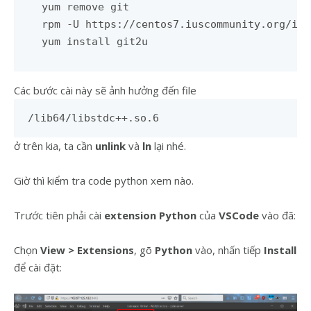
yum remove git

rpm -U https://centos7.iuscommunity.org/ius
yum install git2u
Các bước cài này sẽ ảnh hưởng đến file
/lib64/libstdc++.so.6
ở trên kia, ta cần
unlink
và
ln
lại nhé.
Giờ thì kiểm tra code python xem nào.
Trước tiên phải cài
extension Python
của
VSCode
vào đã:
Chọn
View > Extensions
, gõ
Python
vào, nhấn tiếp
Install
để cài đặt: