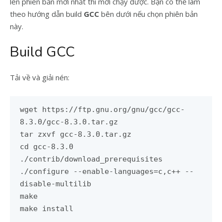
lên phiên bản mới nhất thì mới chạy được. Bạn có thể làm
theo hướng dẫn build
GCC
bên dưới nếu chọn phiên bản
này.
Build GCC
Tải về và giải nén:
wget https://ftp.gnu.org/gnu/gcc/gcc-
8.3.0/gcc-8.3.0.tar.gz
tar zxvf gcc-8.3.0.tar.gz
cd gcc-8.3.0
./contrib/download_prerequisites
./configure --enable-languages
=
c,c++ --
disable-multilib
make
make install