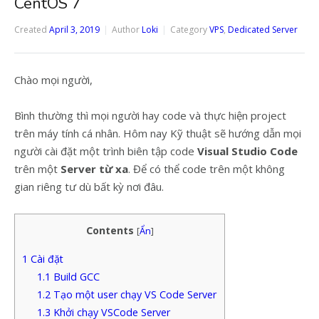
CentOS 7
Created
April 3, 2019
Author
Loki
Category
VPS
,
Dedicated Server
Chào mọi người,
Bình thường thì mọi người hay code và thực hiện project
trên máy tính cá nhân. Hôm nay Kỹ thuật sẽ hướng dẫn mọi
người cài đặt một trình biên tập code
Visual Studio Code
trên một
Server từ xa
. Để có thể code trên một không
gian riêng tư dù bất kỳ nơi đâu.
Contents
[
Ẩn
]
1
Cài đặt
1.1
Build GCC
1.2
Tạo một user chạy VS Code Server
1.3
Khởi chạy VSCode Server