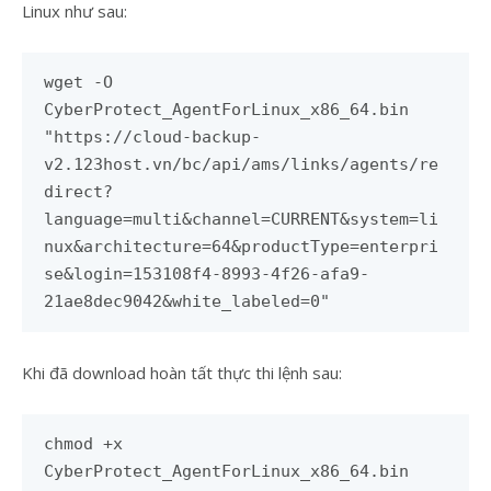
Linux như sau:
wget -O
CyberProtect_AgentForLinux_x86_64.bin
"https://cloud-backup-
v2.123host.vn/bc/api/ams/links/agents/re
direct?
language=multi&channel=CURRENT&system=li
nux&architecture=64&productType=enterpri
se&login=153108f4-8993-4f26-afa9-
21ae8dec9042&white_labeled=0"
Khi đã download hoàn tất thực thi lệnh sau:
chmod +x
CyberProtect_AgentForLinux_x86_64.bin