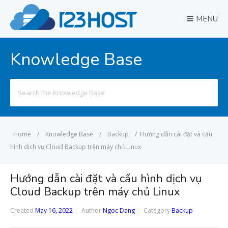
MENU
Knowledge Base
Search
for:
Home
/
Knowledge Base
/
Backup
/
Hướng dẫn cài đặt và cấu
hình dịch vụ Cloud Backup trên máy chủ Linux
Hướng dẫn cài đặt và cấu hình dịch vụ
Cloud Backup trên máy chủ Linux
Created
May 16, 2022
Author
Ngoc Dang
Category
Backup