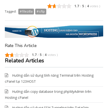
1.7
/
5
(
4
votes
)
Tagged:
filezilla
sftp
Rate This Article
1.7
/
5
(
4
votes
)
Related Articles
Hướng dẫn sử dụng tính năng Terminal trên Hosting
cPanel tại 123HOST
Hướng dẫn copy database trong phpMyAdmin trên
Hosting cPanel
Hướng dẫn sử dụng SSH Tunneling trên DataGrip