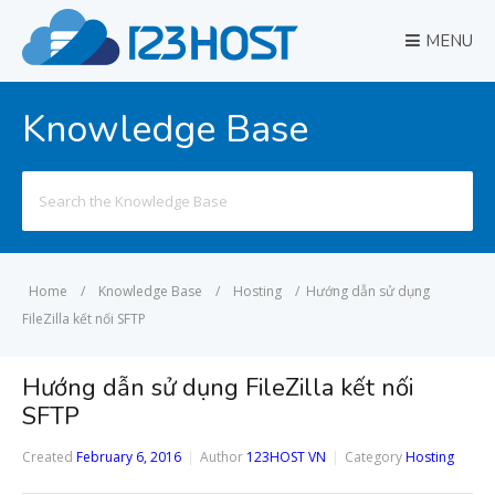
MENU
Knowledge Base
Search
for:
Home
/
Knowledge Base
/
Hosting
/
Hướng dẫn sử dụng
FileZilla kết nối SFTP
Hướng dẫn sử dụng FileZilla kết nối
SFTP
Created
February 6, 2016
Author
123HOST VN
Category
Hosting