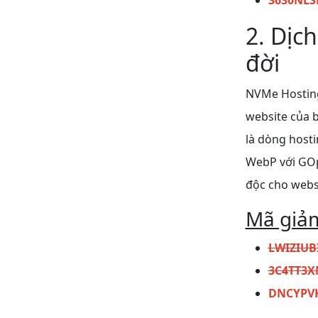
3630NLS
2. Dịc
đời
NVMe Hosting 
website của 
là dòng hosti
WebP với GOp
độc cho websi
Mã giả
LWIZIUB
3C4TT3X
DNCYPV