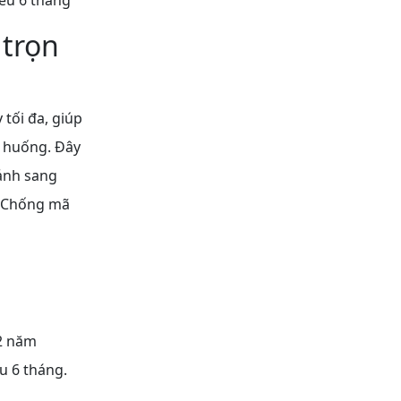
iểu 6 tháng
trọn
 tối đa, giúp
h huống. Đây
 ảnh sang
; Chống mã
 2 năm
ểu 6 tháng.