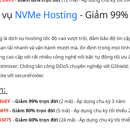
E3NVS
-
Giảm 60% trọn đời
(12 mã) - Áp dụng chu kỳ tối th
h vụ
NVMe Hosting
- Giảm 99% 
là dịch vụ hosting tốc độ cao vượt trội, đảm bảo độ tin cậy
bạn tải nhanh và vận hành mượt mà, ổn định trong mọi tìn
ng cao cấp với rất nhiều công nghệ nổi bật: tự động tối ưu
timizer; Chống tấn công DDoS chuyên nghiệp với GShield
te với secureFolder.
m:
IUEY
- Giảm 99% trọn đời
(2 mã) - Áp dụng chu kỳ 3 năm
MT9
- Giảm 80% trọn đời
(5 mã) - Áp dụng chu kỳ tối thiểu
KM75
-
Giảm 60% trọn đời
(24 mã) - Áp dụng chu kỳ tối thi