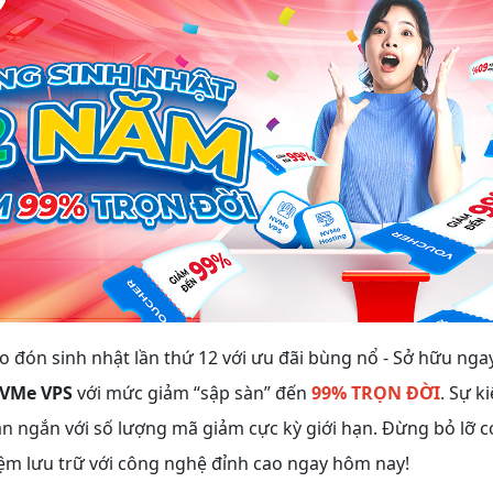
 đón sinh nhật lần thứ 12 với ưu đãi bùng nổ - Sở hữu nga
VMe VPS
với mức giảm “sập sàn” đến
99% TRỌN ĐỜI
. Sự k
an ngắn với số lượng mã giảm cực kỳ giới hạn. Đừng bỏ lỡ c
iệm lưu trữ với công nghệ đỉnh cao ngay hôm nay!