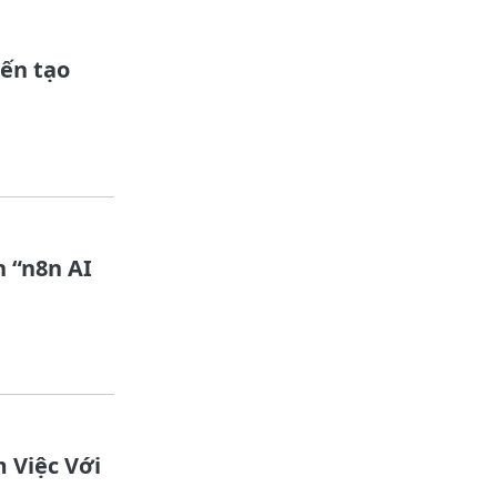
iến tạo
n “n8n AI
 Việc Với