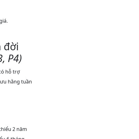
giá.
 đời
, P4)
ó hỗ trợ
 lưu hằng tuần
 thiểu 2 năm