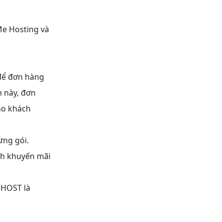
Me Hosting và
để đơn hàng
n này, đơn
ho khách
ừng gói.
nh khuyến mãi
3HOST là