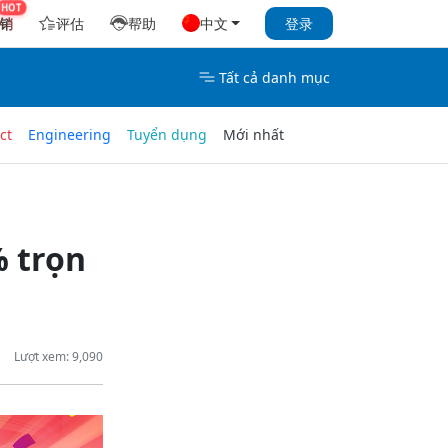
销
评估
帮助
中文
登录
Tất cả danh mục
ct
Engineering
Tuyển dụng
Mới nhất
 trọn
Lượt xem: 9,090