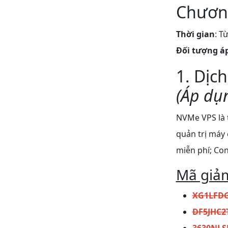
Chương
Thời gian
: T
Đối tượng á
1. Dịc
(Áp dụn
NVMe VPS là 
quản trị máy 
miễn phí; Con
Mã giả
XG1LFD
DF5JHC