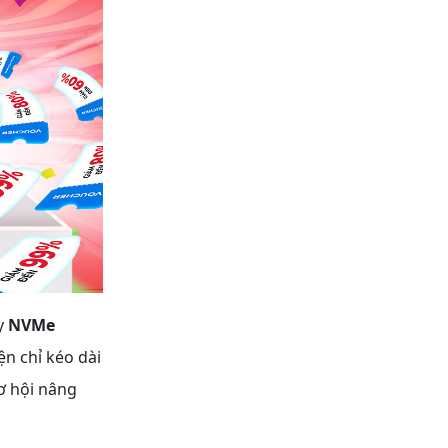
y
NVMe
iện chỉ kéo dài
ơ hội nâng