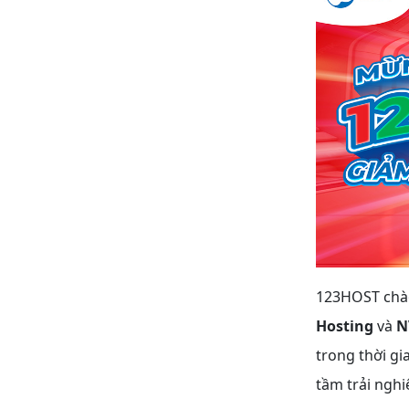
123HOST chào
Hosting
và
N
trong thời gi
tầm trải ngh