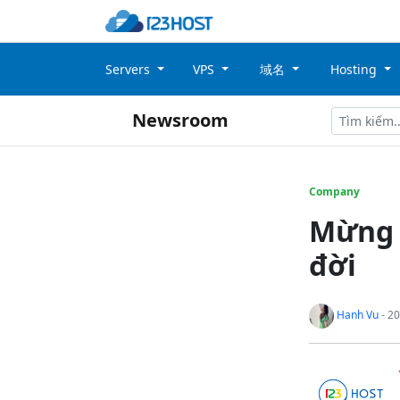
Servers
VPS
域名
Hosting
Newsroom
Company
Mừng 
đời
Hanh Vu
- 20