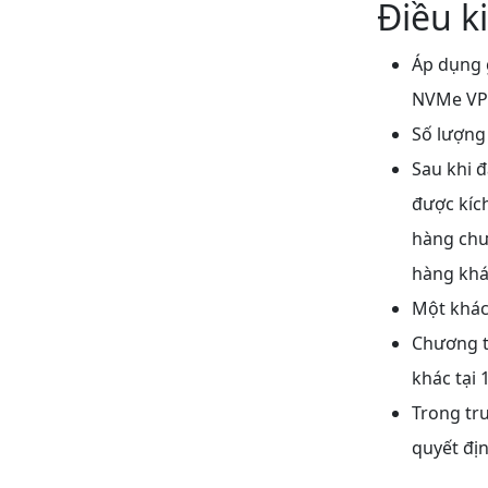
Điều k
Áp dụng 
NVMe VPS 
Số lượng 
Sau khi 
được kích
hàng chư
hàng khá
Một khác
Chương t
khác tại
Trong trư
quyết địn