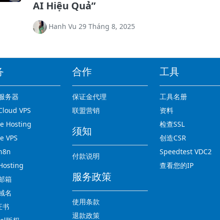
AI Hiệu Quả”
Hanh Vu 29 Tháng 8, 2025
务
合作
工具
服务器
保证金代理
工具名册
loud VPS
联盟营销
资料
 Hosting
检查SSL
须知
e VPS
创造CSR
n8n
Speedtest VDC2
付款说明
osting
查看您的IP
服务政策
邮箱
域名
使用条款
证书
退款政策