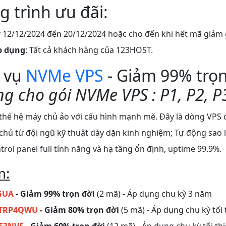
 trình ưu đãi:
ừ 12/12/2024 đến 20/12/2024 hoặc cho đến khi hết mã giảm 
p dụng
: Tất cả khách hàng của 123HOST.
h vụ
NVMe VPS
- Giảm 99% trọn
g cho gói NVMe VPS : P1, P2, P3
thế hệ máy chủ ảo với cấu hình mạnh mẽ. Đây là dòng VPS c
chủ từ đội ngũ kỹ thuật dày dặn kinh nghiệm; Tự động sao
trol panel full tính năng và hạ tầng ổn định, uptime 99.9%.
m:
GUA
-
Giảm 99% trọn đời
(2 mã) - Áp dụng chu kỳ 3 năm
2TRP4QWU
- Giảm 80% trọn đời
(5 mã) - Áp dụng chu kỳ tối