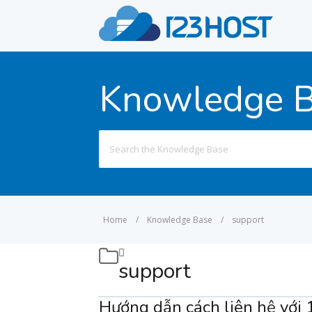
Knowledge 
Search
for:
Home
/
Knowledge Base
/
support
support
Hướng dẫn cách liên hệ với 