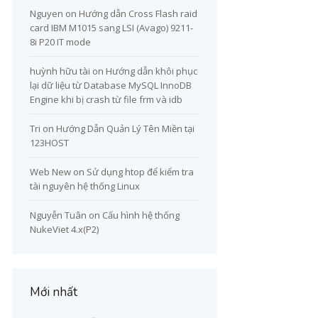
Nguyen
on
Hướng dẫn Cross Flash raid
card IBM M1015 sang LSI (Avago) 9211-
8i P20 IT mode
huỳnh hữu tài
on
Hướng dẫn khôi phục
lại dữ liệu từ Database MySQL InnoDB
Engine khi bị crash từ file frm và idb
Tri
on
Hướng Dẫn Quản Lý Tên Miền tại
123HOST
Web New
on
Sử dụng htop để kiểm tra
tài nguyên hệ thống Linux
Nguyễn Tuân
on
Cấu hình hệ thống
NukeViet 4.x(P2)
Mới nhất