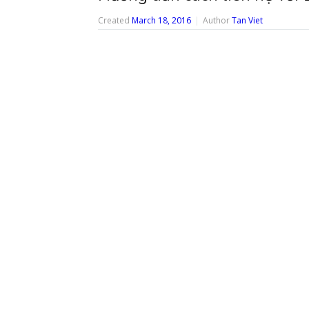
Created
March 18, 2016
Author
Tan Viet