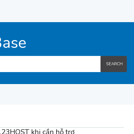
Base
SEARCH
123HOST khi cần hỗ trợ