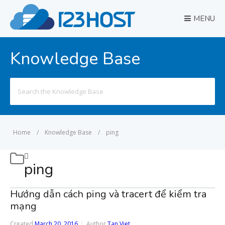
MENU
Knowledge Base
Search
for:
Home
/
Knowledge Base
/
ping
ping
Hướng dẫn cách ping và tracert để kiểm tra
mạng
Created
March 20, 2016
Author
Tan Viet