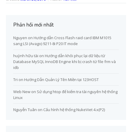
Phản hồi mới nhất
Nguyen
on
Hướng dẫn Cross Flash raid card IBM M1015
sang LSI (Avago) 9211-8i P20 IT mode
huỳnh hữu tài
on
Hướng dẫn khôi phục lại dữ liệu từ
Database MySQL InnoDB Engine khi bị crash từ file frm và
idb
Tri
on
Hướng Dẫn Quản Lý Tên Miền tại 123HOST
Web New
on
Sử dụng htop để kiểm tra tài nguyên hệ thống
Linux
Nguyễn Tuân
on
Cấu hình hệ thống NukeViet 4.x(P2)