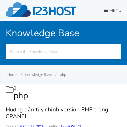
MENU
Knowledge Base
Search
for:
Home
/
Knowledge Base
/
php
php
Hướng dẫn tùy chỉnh version PHP trong
CPANEL
Created
March 17, 2016
Author
123HOST VN