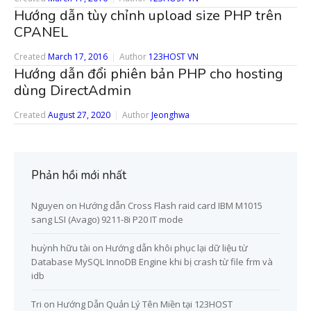
Hướng dẫn tùy chỉnh upload size PHP trên
CPANEL
Created
March 17, 2016
Author
123HOST VN
Hướng dẫn đổi phiên bản PHP cho hosting
dùng DirectAdmin
Created
August 27, 2020
Author
Jeonghwa
Phản hồi mới nhất
Nguyen
on
Hướng dẫn Cross Flash raid card IBM M1015
sang LSI (Avago) 9211-8i P20 IT mode
huỳnh hữu tài
on
Hướng dẫn khôi phục lại dữ liệu từ
Database MySQL InnoDB Engine khi bị crash từ file frm và
idb
Tri
on
Hướng Dẫn Quản Lý Tên Miền tại 123HOST