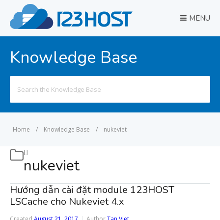
MENU
Knowledge Base
Search
for:
Home
/
Knowledge Base
/
nukeviet
nukeviet
Hướng dẫn cài đặt module 123HOST
LSCache cho Nukeviet 4.x
Created
August 21, 2017
Author
Tan Viet