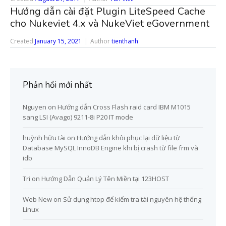
Hướng dẫn cài đặt Plugin LiteSpeed Cache
cho Nukeviet 4.x và NukeViet eGovernment
Created
January 15, 2021
Author
tienthanh
Phản hồi mới nhất
Nguyen
on
Hướng dẫn Cross Flash raid card IBM M1015
sang LSI (Avago) 9211-8i P20 IT mode
huỳnh hữu tài
on
Hướng dẫn khôi phục lại dữ liệu từ
Database MySQL InnoDB Engine khi bị crash từ file frm và
idb
Tri
on
Hướng Dẫn Quản Lý Tên Miền tại 123HOST
Web New
on
Sử dụng htop để kiểm tra tài nguyên hệ thống
Linux