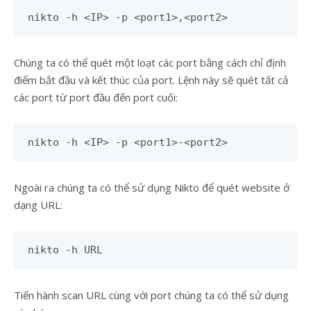
nikto -h <IP> -p <port1>,<port2>
Chúng ta có thể quét một loạt các port bằng cách chỉ định
điểm bắt đầu và kết thúc của port. Lệnh này sẽ quét tất cả
các port từ port đầu đến port cuối:
nikto -h <IP> -p <port1>-<port2>
Ngoài ra chúng ta có thể sử dụng Nikto để quét website ở
dạng URL:
nikto -h URL
Tiến hành scan URL cùng với port chúng ta có thể sử dụng