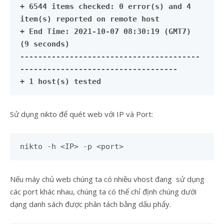
+ 6544 items checked: 0 error(s) and 4
item(s) reported on remote host
+ End Time: 2021-10-07 08:30:19 (GMT7)
(9 seconds)
----------------------------------------
-----------------------------------
+ 1 host(s) tested
Sử dụng nikto để quét web với IP và Port:
nikto -h <IP> -p <port>
Nếu máy chủ web chúng ta có nhiều vhost đang sử dụng
các port khác nhau, chúng ta có thể chỉ định chúng dưới
dạng danh sách được phân tách bằng dấu phẩy.