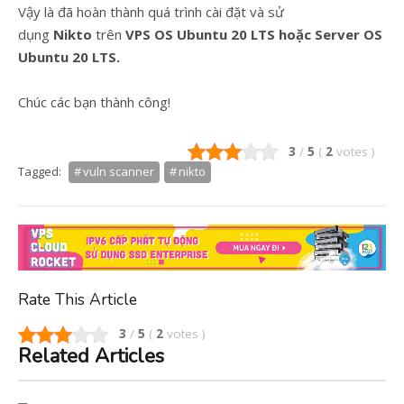
Vậy là đã hoàn thành quá trình cài đặt và sử
dụng
Nikto
trên
VPS OS Ubuntu 20 LTS hoặc Server OS
Ubuntu 20 LTS.
Chúc các bạn thành công!
3
/
5
(
2
votes
)
Tagged:
vuln scanner
nikto
Rate This Article
3
/
5
(
2
votes
)
Related Articles