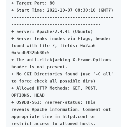
+ Target Port: 80
+ Start Time: 2021-10-07 08:30:10 (GMT7)
----------------------------------------
-----------------------------------
+ Server: Apache/2.4.41 (Ubuntu)
+ Server leaks inodes via ETags, header
found with file /, fields: 0x2aa6
0x5cdb932bb80c5
+ The anti-clickjacking X-Frame-Options
header is not present.
+ No CGI Directories found (use '-C all'
to force check all possible dirs)
+ Allowed HTTP Methods: GET, POST,
OPTIONS, HEAD
+ OSVDB-561: /server-status: This
reveals Apache information. Comment out
appropriate line in httpd.conf or
restrict access to allowed hosts.