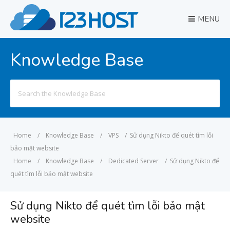
MENU
Knowledge Base
Search
for:
Home
/
Knowledge Base
/
VPS
/
Sử dụng Nikto để quét tìm lỗi
bảo mật website
Home
/
Knowledge Base
/
Dedicated Server
/
Sử dụng Nikto để
quét tìm lỗi bảo mật website
Sử dụng Nikto để quét tìm lỗi bảo mật
website