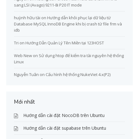
sang LSI (Avago) 9211-8i P20 IT mode
huỳnh hữu tài
on
Hướng dẫn khôi phục lại dữ liệu từ
Database MySQL InnoDB Engine khi bị crash từ file frm và
idb
Tri
on
Hướng Dẫn Quản Lý Tên Miền tại 123HOST
Web New
on
Sử dụng htop để kiểm tra tài nguyên hệ thống
Linux
Nguyễn Tuân
on
Cấu hình hệ thống NukeViet 4.x(P2)
Mới nhất
Hướng dẫn cài đặt NocoDB trên Ubuntu
Hướng dẫn cài đặt supabase trên Ubuntu