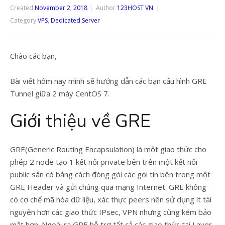
Created
November 2, 2018
Author
123HOST VN
Category
VPS
,
Dedicated Server
Chào các bạn,
Bài viết hôm nay mình sẽ hướng dẫn các bạn cấu hình GRE
Tunnel giữa 2 máy CentOS 7.
Giới thiệu về GRE
GRE(Generic Routing Encapsulation) là một giao thức cho
phép 2 node tạo 1 kết nối private bên trên một kết nối
public sẵn có bằng cách đóng gói các gói tin bên trong một
GRE Header và gửi chúng qua mạng Internet. GRE không
có cơ chế mã hóa dữ liệu, xác thực peers nên sử dụng ít tài
nguyên hơn các giao thức IPsec, VPN nhưng cũng kém bảo
mật hơn. Ngoài ra GRE hỗ trợ tất cả các giao thức tại Layer