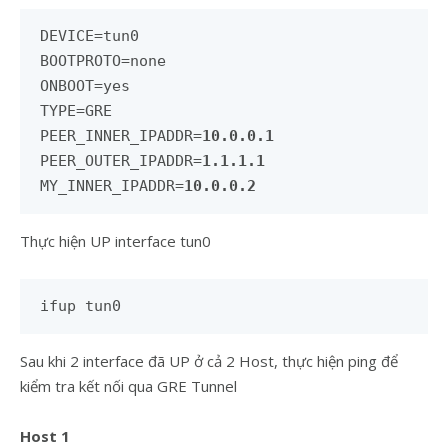
DEVICE=tun0

BOOTPROTO=none

ONBOOT=yes

TYPE=GRE

PEER_INNER_IPADDR=
10.0.0.1
PEER_OUTER_IPADDR=
1.1.1.1
MY_INNER_IPADDR=
10.0.0.2
Thực hiện UP interface tun0
ifup tun0
Sau khi 2 interface đã UP ở cả 2 Host, thực hiện ping để
kiểm tra kết nối qua GRE Tunnel
Host 1