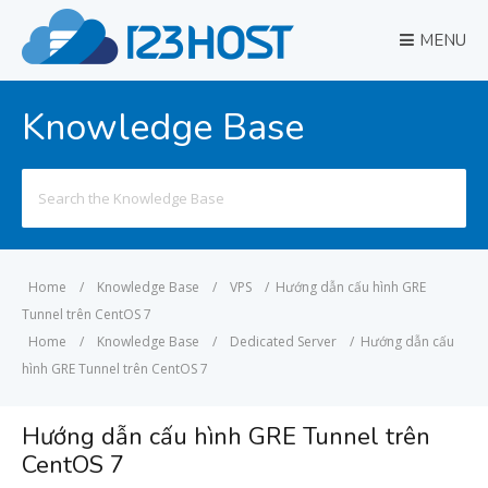
MENU
Knowledge Base
Search
for:
Home
/
Knowledge Base
/
VPS
/
Hướng dẫn cấu hình GRE
Tunnel trên CentOS 7
Home
/
Knowledge Base
/
Dedicated Server
/
Hướng dẫn cấu
hình GRE Tunnel trên CentOS 7
Hướng dẫn cấu hình GRE Tunnel trên
CentOS 7