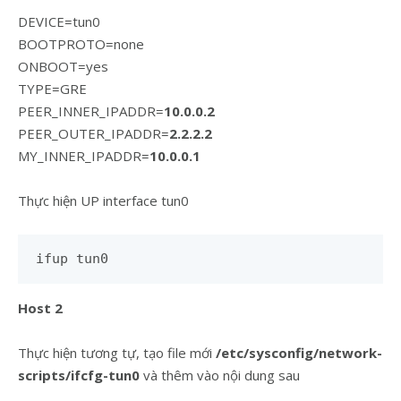
DEVICE=tun0
BOOTPROTO=none
ONBOOT=yes
TYPE=GRE
PEER_INNER_IPADDR=
10.0.0.2
PEER_OUTER_IPADDR=
2.2.2.2
MY_INNER_IPADDR=
10.0.0.1
Thực hiện UP interface tun0
ifup tun0
Host 2
Thực hiện tương tự, tạo file mới
/etc/sysconfig/network-
scripts/ifcfg-tun0
và thêm vào nội dung sau