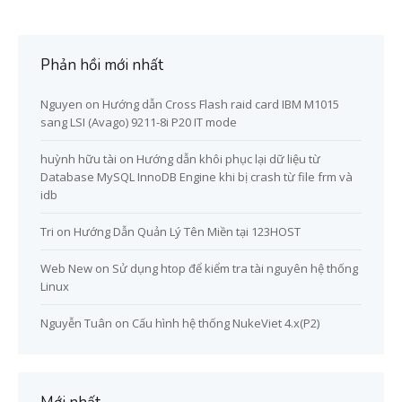
Phản hồi mới nhất
Nguyen
on
Hướng dẫn Cross Flash raid card IBM M1015
sang LSI (Avago) 9211-8i P20 IT mode
huỳnh hữu tài
on
Hướng dẫn khôi phục lại dữ liệu từ
Database MySQL InnoDB Engine khi bị crash từ file frm và
idb
Tri
on
Hướng Dẫn Quản Lý Tên Miền tại 123HOST
Web New
on
Sử dụng htop để kiểm tra tài nguyên hệ thống
Linux
Nguyễn Tuân
on
Cấu hình hệ thống NukeViet 4.x(P2)