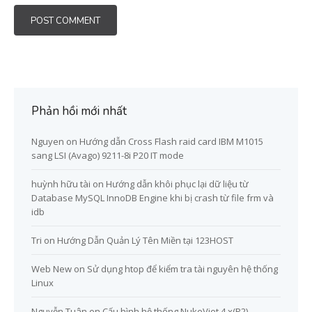
Phản hồi mới nhất
Nguyen
on
Hướng dẫn Cross Flash raid card IBM M1015
sang LSI (Avago) 9211-8i P20 IT mode
huỳnh hữu tài
on
Hướng dẫn khôi phục lại dữ liệu từ
Database MySQL InnoDB Engine khi bị crash từ file frm và
idb
Tri
on
Hướng Dẫn Quản Lý Tên Miền tại 123HOST
Web New
on
Sử dụng htop để kiểm tra tài nguyên hệ thống
Linux
Nguyễn Tuân
on
Cấu hình hệ thống NukeViet 4.x(P2)