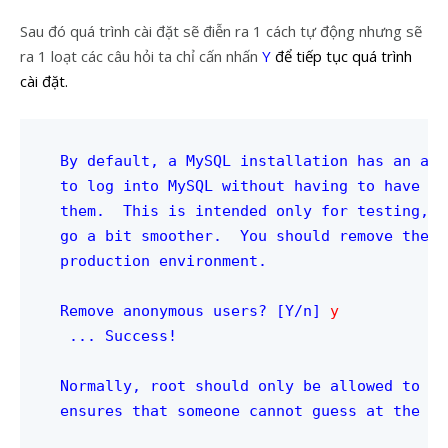
Sau đó quá trình cài đặt sẽ điễn ra 1 cách tự động nhưng sẽ
ra 1 loạt các câu hỏi ta chỉ cấn nhấn
Y
để tiếp tục quá trình
cài đặt.
By default, a MySQL installation has an ano
to log into MySQL without having to have a 
them.  This is intended only for testing, a
go a bit smoother.  You should remove them 
production environment.

Remove anonymous users? [Y/n] 
y
 ... Success!

Normally, root should only be allowed to co
ensures that someone cannot guess at the ro