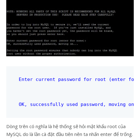
Enter current password for root (enter for 
OK, successfully used password, moving on..
Dòng trên có nghĩa là hệ thống sẽ hỏi mật khẩu root của
MySQL do là lần cà đặt đầu tiên nên ta nhấn enter để trống.