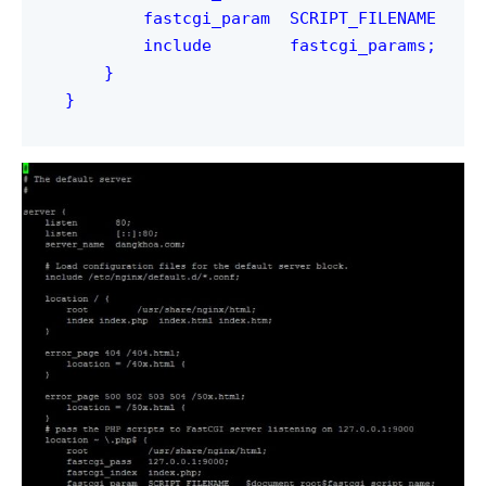
        fastcgi_param  SCRIPT_FILENAME   $d
        include        fastcgi_params;

    }

}