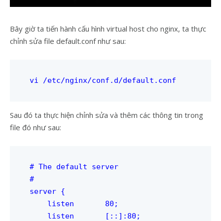
Bây giờ ta tiến hành cấu hình virtual host cho nginx, ta thực
chỉnh sửa file default.conf như sau:
vi /etc/nginx/conf.d/default.conf
Sau đó ta thực hiện chỉnh sửa và thêm các thông tin trong
file đó như sau:
# The default server

#

server {

    listen       80;

    listen       [::]:80;   
