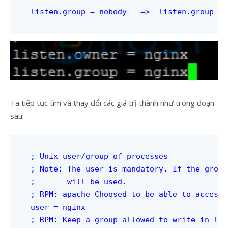
listen.group = nobody   =>  listen.group = 
Ta tiếp tục tìm và thay đổi các giá trị thành như trong đoạn
sau:
; Unix user/group of processes

; Note: The user is mandatory. If the group
;	will be used.

; RPM: apache Choosed to be able to access 
user = nginx

; RPM: Keep a group allowed to write in log 