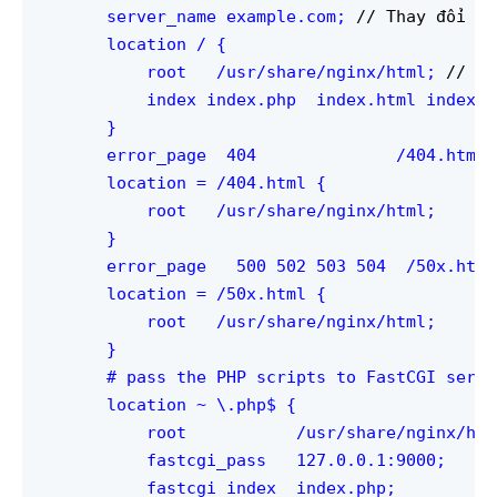
    server_name example.com; 
// Thay đổi ex
    location / {

        root   /usr/share/nginx/html; 
// Có
        index index.php  index.html index.ht
    }

    error_page  404              /404.html;

    location = /404.html {

        root   /usr/share/nginx/html;

    }

    error_page   500 502 503 504  /50x.html;
    location = /50x.html {

        root   /usr/share/nginx/html;

    }

    # pass the PHP scripts to FastCGI serve
    location ~ \.php$ {

        root           /usr/share/nginx/html
        fastcgi_pass   127.0.0.1:9000;

        fastcgi_index  index.php;
