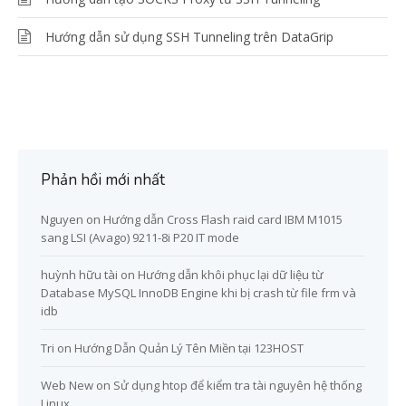
Hướng dẫn sử dụng SSH Tunneling trên DataGrip
Phản hồi mới nhất
Nguyen
on
Hướng dẫn Cross Flash raid card IBM M1015
sang LSI (Avago) 9211-8i P20 IT mode
huỳnh hữu tài
on
Hướng dẫn khôi phục lại dữ liệu từ
Database MySQL InnoDB Engine khi bị crash từ file frm và
idb
Tri
on
Hướng Dẫn Quản Lý Tên Miền tại 123HOST
Web New
on
Sử dụng htop để kiểm tra tài nguyên hệ thống
Linux