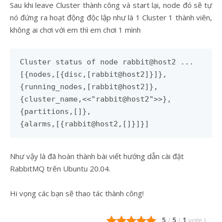
Sau khi leave Cluster thành công và start lại, node đó sẽ tự
nó đứng ra hoạt động độc lập như là 1 Cluster 1 thành viên,
không ai chơi với em thì em chơi 1 mình
Cluster status of node rabbit@host2 ...
[{nodes,[{disc,[rabbit@host2]}]},
{running_nodes,[rabbit@host2]},
{cluster_name,<<"rabbit@host2">>},
{partitions,[]},
{alarms,[{rabbit@host2,[]}]}]
Như vậy là đã hoàn thành bài viết hướng dẫn cài đặt
RabbitMQ trên Ubuntu 20.04.
Hi vọng các bạn sẽ thao tác thành công!
5
/
5
(
1
vote
)