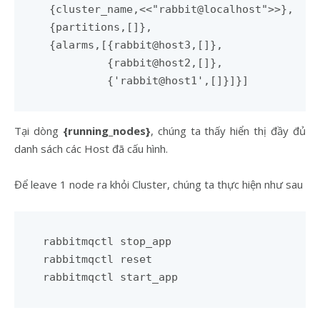
 {cluster_name,<<"rabbit@localhost">>},

 {partitions,[]},

 {alarms,[{rabbit@host3,[]},

          {rabbit@host2,[]},

Tại dòng
{running_nodes}
, chúng ta thấy hiển thị đầy đủ
danh sách các Host đã cấu hình.
Để leave 1 node ra khỏi Cluster, chúng ta thực hiện như sau
rabbitmqctl stop_app 

rabbitmqctl reset
