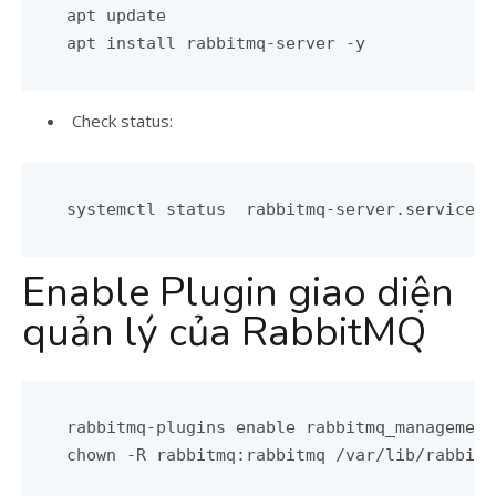
apt update

Check status:
systemctl status  rabbitmq-server.service
Enable Plugin giao diện
quản lý của RabbitMQ
rabbitmq-plugins enable rabbitmq_management
