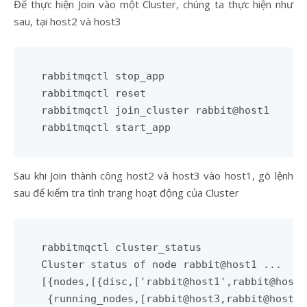
Để thực hiện Join vào một Cluster, chúng ta thực hiện như
sau, tại host2 và host3
rabbitmqctl stop_app

rabbitmqctl reset

rabbitmqctl join_cluster rabbit@host1

Sau khi Join thành công host2 và host3 vào host1, gõ lệnh
sau để kiểm tra tình trạng hoạt động của Cluster
rabbitmqctl cluster_status

Cluster status of node rabbit@host1 ...

[{nodes,[{disc,['rabbit@host1',rabbit@host2
 {running_nodes,[rabbit@host3,rabbit@host2,