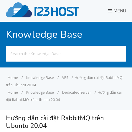
MENU
Knowledge Base
Search
for:
Home
/
Knowledge Base
/
VPS
/
Hướng dẫn cài đặt RabbitMQ
trên Ubuntu 20.04
Home
/
Knowledge Base
/
Dedicated Server
/
Hướng dẫn cài
đặt RabbitMQ trên Ubuntu 20.04
Hướng dẫn cài đặt RabbitMQ trên
Ubuntu 20.04