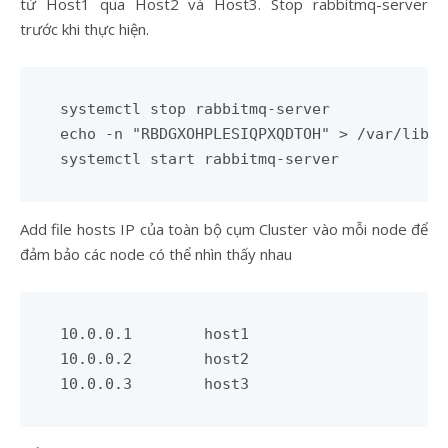
từ Host1 qua Host2 và Host3. Stop rabbitmq-server
trước khi thực hiện.
systemctl stop rabbitmq-server

echo -n "RBDGXOHPLESIQPXQDTOH" > /var/lib/r
Add file hosts IP của toàn bộ cụm Cluster vào mỗi node để
đảm bảo các node có thể nhìn thấy nhau
10.0.0.1	host1

10.0.0.2	host2
