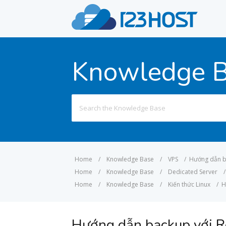
Knowledge 
Search
for:
Home
/
Knowledge Base
/
VPS
/
Hướng dẫn ba
Home
/
Knowledge Base
/
Dedicated Server
/
Home
/
Knowledge Base
/
Kiến thức Linux
/
H
Hướng dẫn backup với Re