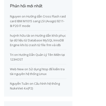
Phản hồi mới nhất
Nguyen
on
Hướng dẫn Cross Flash raid
card IBM M1015 sang LSI (Avago) 9211-
8i P20 IT mode
huỳnh hữu tài
on
Hướng dẫn khôi phục
lại dữ liệu từ Database MySQL InnoDB
Engine khi bị crash từ file frm và idb
Tri
on
Hướng Dẫn Quản Lý Tên Miền tại
123HOST
Web New
on
Sử dụng htop để kiểm tra
tài nguyên hệ thống Linux
Nguyễn Tuân
on
Cấu hình hệ thống
NukeViet 4.x(P2)