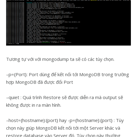
Tương tự với với mongodump ta sẽ có các tùy chọn.
–p={Port}: Port dùng để kết nối tới MongoDB trong trường
hợp MongoDB đã được đổi Port
–quiet : Quá trình Restore sẽ được diễn ra mà output sẽ
không được in ra màn hình.
–host={hostname}:{port} hay -p={hostname}:{port} : Tùy
chọn này giúp MongoDB kết nối tới một Server khác và
restore database vào Server đó. Tùy chọn này thường