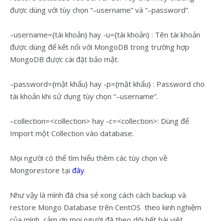
được dùng với tùy chọn “–username” và “–password”.
–username={tài khoản} hay -u={tài khoản} : Tên tài khoản
được dùng để kết nối với MongoDB trong trường hợp
MongoDB được cài đặt bảo mật.
–password={mật khẩu} hay -p={mật khẩu} : Password cho
tài khoản khi sử dụng tùy chọn “–username”.
–collection=<collection> hay -c=<collection>: Dùng để
Import một Collection vào database.
Mọi người có thể tìm hiểu thêm các tùy chọn về
Mongorestore tại
đây
.
Như vậy là mình đã chia sẻ xong cách cách backup và
restore Mongo Database trên CentOS theo kinh nghiệm
của mình, cảm ơn mọi người đã theo dõi hết bài viêt.