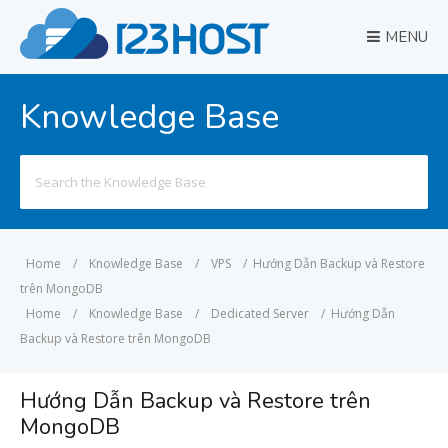
MENU
Knowledge Base
Search
for:
Home
/
Knowledge Base
/
VPS
/
Hướng Dẫn Backup và Restore
trên MongoDB
Home
/
Knowledge Base
/
Dedicated Server
/
Hướng Dẫn
Backup và Restore trên MongoDB
Hướng Dẫn Backup và Restore trên
MongoDB