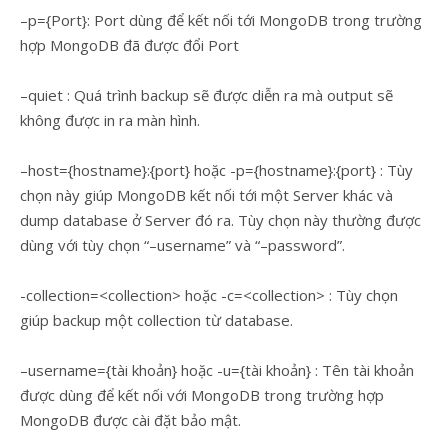
–p={Port}: Port dùng để kết nối tới MongoDB trong trường
hợp MongoDB đã được đổi Port
–quiet : Quá trình backup sẽ được diễn ra mà output sẽ
không được in ra màn hình.
–host={hostname}:{port} hoặc -p={hostname}:{port} : Tùy
chọn này giúp MongoDB kết nối tới một Server khác và
dump database ở Server đó ra. Tùy chọn này thường được
dùng với tùy chọn “–username” và “–password”.
-collection=<collection> hoặc -c=<collection> : Tùy chọn
giúp backup một collection từ database.
–username={tài khoản} hoặc -u={tài khoản} : Tên tài khoản
được dùng để kết nối với MongoDB trong trường hợp
MongoDB được cài đặt bảo mật.