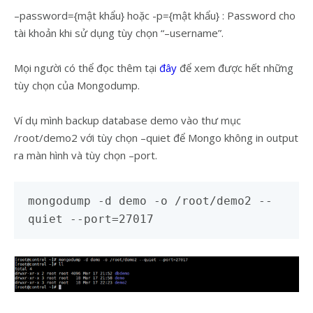
–password={mật khẩu} hoặc -p={mật khẩu} : Password cho
tài khoản khi sử dụng tùy chọn “–username”.
Mọi người có thể đọc thêm tại
đây
để xem được hết những
tùy chọn của Mongodump.
Ví dụ mình backup database demo vào thư mục
/root/demo2 với tùy chọn –quiet để Mongo không in output
ra màn hình và tùy chọn –port.
mongodump -d demo -o /root/demo2 --
quiet --port=27017