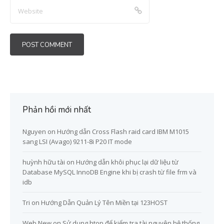
Phản hồi mới nhất
Nguyen
on
Hướng dẫn Cross Flash raid card IBM M1015
sang LSI (Avago) 9211-8i P20 IT mode
huỳnh hữu tài
on
Hướng dẫn khôi phục lại dữ liệu từ
Database MySQL InnoDB Engine khi bị crash từ file frm và
idb
Tri
on
Hướng Dẫn Quản Lý Tên Miền tại 123HOST
Web New
on
Sử dụng htop để kiểm tra tài nguyên hệ thống