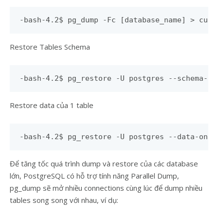
-bash-4.2$ pg_dump -Fc [database_name] > cust
Restore Tables Schema
-bash-4.2$ pg_restore -U postgres --schema-on
Restore data của 1 table
-bash-4.2$ pg_restore -U postgres --data-only
Để tăng tốc quá trình dump và restore của các database
lớn, PostgreSQL có hỗ trợ tính năng Parallel Dump,
pg_dump sẽ mở nhiều connections cùng lúc để dump nhiều
tables song song với nhau, ví dụ: