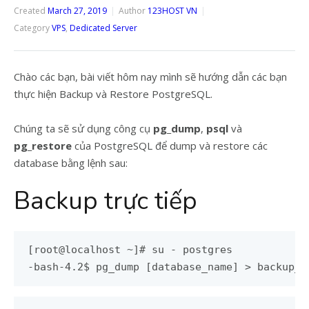
Created
March 27, 2019
Author
123HOST VN
Category
VPS
,
Dedicated Server
Chào các bạn, bài viết hôm nay mình sẽ hướng dẫn các bạn
thực hiện Backup và Restore PostgreSQL.
Chúng ta sẽ sử dụng công cụ
pg_dump
,
psql
và
pg_restore
của PostgreSQL để dump và restore các
database bằng lệnh sau:
Backup trực tiếp
[root@localhost ~]# su - postgres

-bash-4.2$ pg_dump [database_name] > backup_f