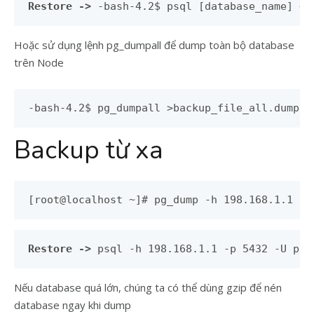
Restore ->
 -bash-4.2$ psql [database_name] < 
Hoặc sử dụng lệnh pg_dumpall để dump toàn bộ database
trên Node
-bash-4.2$ pg_dumpall >backup_file_all.dump
Backup từ xa
[root@localhost ~]# pg_dump -h 198.168.1.1 -p
Restore ->
 psql -h 198.168.1.1 -p 5432 -U pos
Nếu database quá lớn, chúng ta có thể dùng gzip để nén
database ngay khi dump