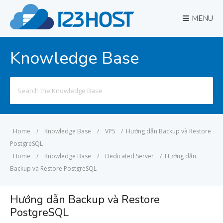
MENU
Knowledge Base
Search
for:
Home
/
Knowledge Base
/
VPS
/
Hướng dẫn Backup và Restore
PostgreSQL
Home
/
Knowledge Base
/
Dedicated Server
/
Hướng dẫn
Backup và Restore PostgreSQL
Hướng dẫn Backup và Restore
PostgreSQL