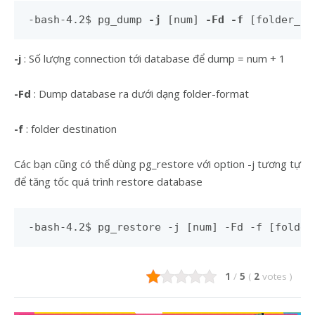
-bash-4.2$ pg_dump 
-j
 [num] 
-Fd -f
 [folder_na
-j
: Số lượng connection tới database để dump = num + 1
-Fd
: Dump database ra dưới dạng folder-format
-f
: folder destination
Các bạn cũng có thể dùng pg_restore với option -j tương tự
để tăng tốc quá trình restore database
-bash-4.2$ pg_restore -j [num] -Fd -f [folder
1
/
5
(
2
votes
)