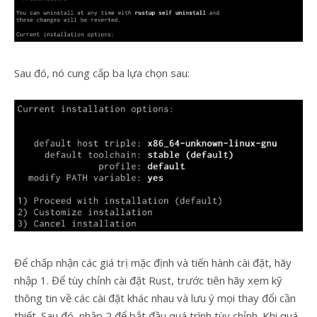
Sau đó, nó cung cấp ba lựa chọn sau:
Để chấp nhận các giá trị mặc định và tiến hành cài đặt, hãy
nhập 1. Để tùy chỉnh cài đặt Rust, trước tiên hãy xem kỹ
thông tin về các cài đặt khác nhau và lưu ý mọi thay đổi cần
thiết. Sau đó, nhập 2 để bắt đầu quá trình tùy chỉnh. Khi quá