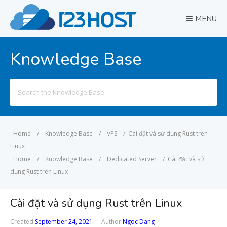
MENU
Knowledge Base
Search
for:
Home
/
Knowledge Base
/
VPS
/
Cài đặt và sử dụng Rust trên
Linux
Home
/
Knowledge Base
/
Dedicated Server
/
Cài đặt và sử
dụng Rust trên Linux
Cài đặt và sử dụng Rust trên Linux
Created
September 24, 2021
Author
Ngoc Dang