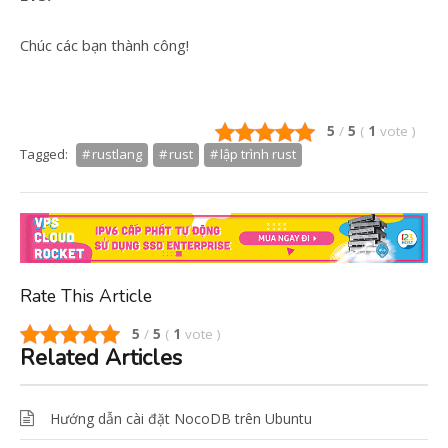
Chúc các bạn thành công!
5
/
5
(
1
vote
)
Tagged:
rustlang
rust
lập trình rust
Rate This Article
5
/
5
(
1
vote
)
Related Articles
Hướng dẫn cài đặt NocoDB trên Ubuntu