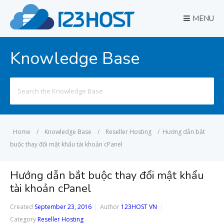
MENU
Knowledge Base
Search
for:
Home
/
Knowledge Base
/
Reseller Hosting
/
Hướng dẫn bắt
buộc thay đổi mật khẩu tài khoản cPanel
Hướng dẫn bắt buộc thay đổi mật khẩu
tài khoản cPanel
Created
September 23, 2016
Author
123HOST VN
Category
Reseller Hosting