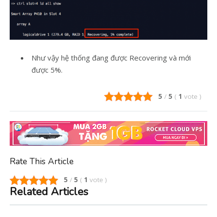
Như vậy hệ thống đang được Recovering và mới
được 5%.
5
/
5
(
1
vote
)
Rate This Article
5
/
5
(
1
vote
)
Related Articles