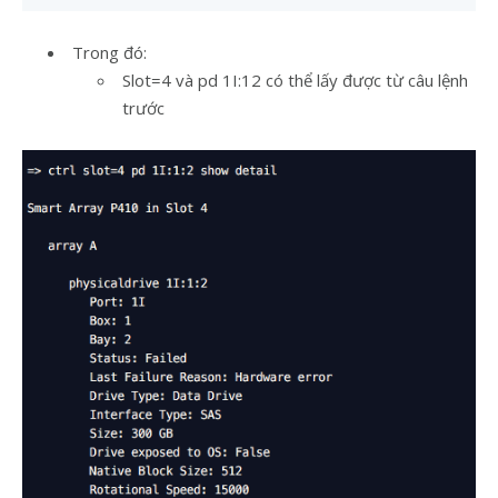
Trong đó:
Slot=4 và pd 1I:12 có thể lấy được từ câu lệnh
trước