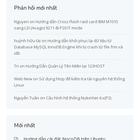
Phản hồi mới nhất
Nguyen
on
Hướng dẫn Cross Flash raid card IBM M1015
sang LSI (Avago) 9211-8i P20 IT mode
huỳnh hữu tài
on
Hướng dẫn khôi phục lại dữ liệu từ
Database MySQL InnoDB Engine khi bị crash từ file frm và
idb
Tri
on
Hướng Dẫn Quản Lý Tên Miền tại 123HOST
Web New
on
Sử dụng htop để kiểm tra tài nguyên hệ thống
Linux
Nguyễn Tuân
on
Cấu hình hệ thống NukeViet 4.x(P2)
Mới nhất
Hướng dẫn cài đặt NocoDB trên Ubuntu