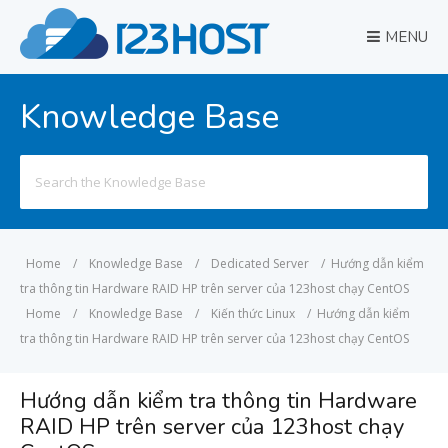
MENU
Knowledge Base
Search
for:
Home
/
Knowledge Base
/
Dedicated Server
/
Hướng dẫn kiểm
tra thông tin Hardware RAID HP trên server của 123host chạy CentOS
Home
/
Knowledge Base
/
Kiến thức Linux
/
Hướng dẫn kiểm
tra thông tin Hardware RAID HP trên server của 123host chạy CentOS
Hướng dẫn kiểm tra thông tin Hardware
RAID HP trên server của 123host chạy