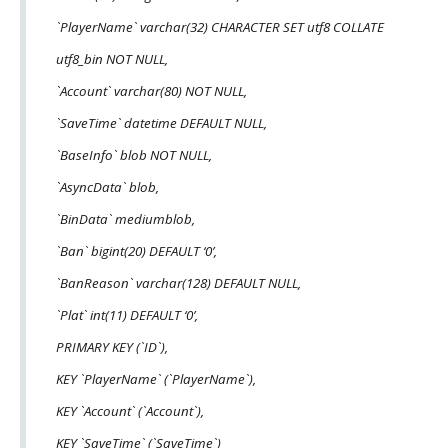
`PlayerName` varchar(32) CHARACTER SET utf8 COLLATE
utf8_bin NOT NULL,
`Account` varchar(80) NOT NULL,
`SaveTime` datetime DEFAULT NULL,
`BaseInfo` blob NOT NULL,
`AsyncData` blob,
`BinData` mediumblob,
`Ban` bigint(20) DEFAULT ‘0’,
`BanReason` varchar(128) DEFAULT NULL,
`Plat` int(11) DEFAULT ‘0’,
PRIMARY KEY (`ID`),
KEY `PlayerName` (`PlayerName`),
KEY `Account` (`Account`),
KEY `SaveTime` (`SaveTime`)