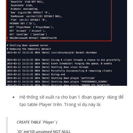
Hệ thống sẽ xuất ra cho bạn 1 đoạn query dùng để
tạo table Player trên. Trong ví dụ này là:
CREATE TABLE `Player` (
`ID` int(10) unsigned NOT NULL,