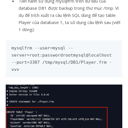
Tiến hành sử dụng mysqlfrm trên dữ liệu của
database DB1 được backup trong thư mục /tmp. Ví
dụ để trích xuất ra câu lệnh SQL dùng để tạo table
Player của database 1, ta sử dụng câu lệnh sau (viết
1 dòng):
mysqlfrm --user=mysql --
server=root:passwordrootmysql@localhost
--port=3307 /tmp/mysql/DB1/Player.frm -
vvv