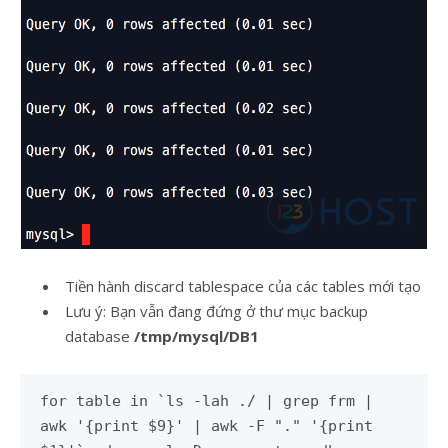
Tiền hành discard tablespace của các tables mới tạo
Lưu ý: Bạn vẫn đang đứng ở thư mục backup
database
/tmp/mysql/DB1
for table in `ls -lah ./ | grep frm |
awk '{print $9}' | awk -F "." '{print