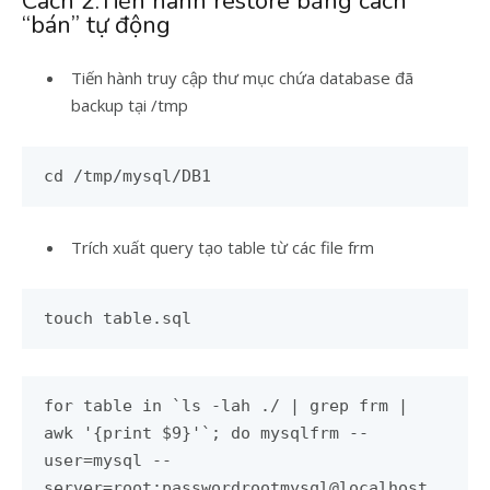
Cách 2:Tiến hành restore bằng cách
“bán” tự động
Tiến hành truy cập thư mục chứa database đã
backup tại /tmp
cd /tmp/mysql/DB1
Trích xuất query tạo table từ các file frm
touch table.sql
for table in `ls -lah ./ | grep frm |
awk '{print $9}'`; do mysqlfrm --
user=mysql --
server=root:passwordrootmysql@localhost