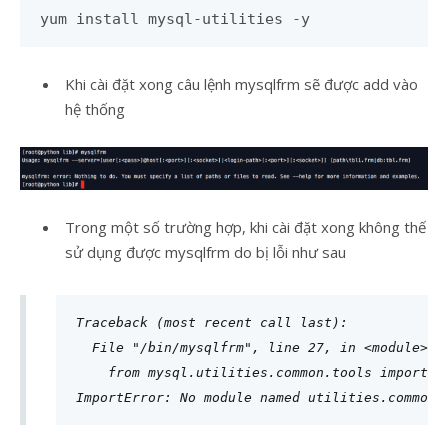
yum install mysql-utilities -y
Khi cài đặt xong câu lệnh mysqlfrm sẽ được add vào
hệ thống
Trong một số trường hợp, khi cài đặt xong không thế
sử dụng được mysqlfrm do bị lỗi như sau
Traceback (most recent call last):

  File "/bin/mysqlfrm", line 27, in <module>

    from mysql.utilities.common.tools import (c
ImportError: No module named utilities.common.