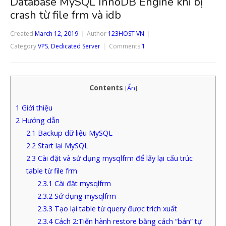
Database MySQL InnoDB Engine khi bị
crash từ file frm và idb
Created
March 12, 2019
Author
123HOST VN
Category
VPS
,
Dedicated Server
Comments
1
Contents
[
Ẩn
]
1
Giới thiệu
2
Hướng dẫn
2.1
Backup dữ liệu MySQL
2.2
Start lại MySQL
2.3
Cài đặt và sử dụng mysqlfrm để lấy lại cấu trúc
table từ file frm
2.3.1
Cài đặt mysqlfrm
2.3.2
Sử dụng mysqlfrm
2.3.3
Tạo lại table từ query được trích xuất
2.3.4
Cách 2:Tiến hành restore bằng cách “bán” tự