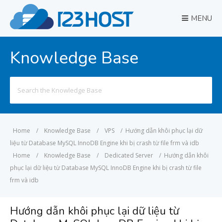
MENU
Knowledge Base
Search
for:
Home
/
Knowledge Base
/
VPS
/
Hướng dẫn khôi phục lại dữ
liệu từ Database MySQL InnoDB Engine khi bị crash từ file frm và idb
Home
/
Knowledge Base
/
Dedicated Server
/
Hướng dẫn khôi
phục lại dữ liệu từ Database MySQL InnoDB Engine khi bị crash từ file
frm và idb
Hướng dẫn khôi phục lại dữ liệu từ