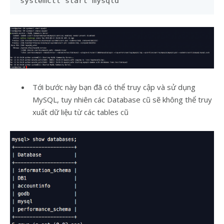
systemctl start mysqld
Tới bước này bạn đã có thể truy cập và sử dụng
MySQL, tuy nhiên các Database cũ sẽ không thể truy
xuất dữ liệu từ các tables cũ