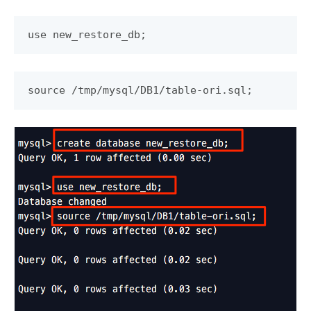
use new_restore_db;
source /tmp/mysql/DB1/table-ori.sql;