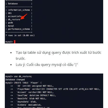
Tạo lại table sử dụng query được trích xuất từ bước
trước.
Lưu ý: Cuối câu query mysql có dấu “
;
“