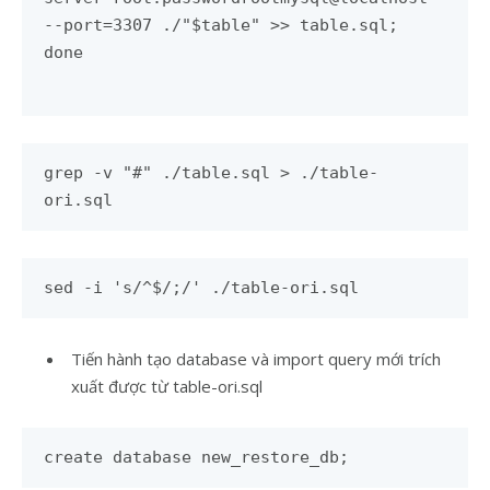
--port=3307 ./"$table" >> table.sql;
done
grep -v "#" ./table.sql > ./table-
ori.sql
sed -i 's/^$/;/' ./table-ori.sql
Tiến hành tạo database và import query mới trích
xuất được từ table-ori.sql
create database new_restore_db;