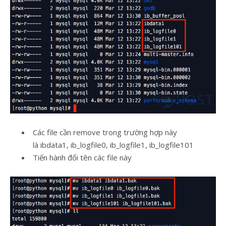
Các file cần remove trong trường hợp này
là ibdata1, ib_logfile0, ib_logfile1, ib_logfile101
Tiến hành đổi tên các file này