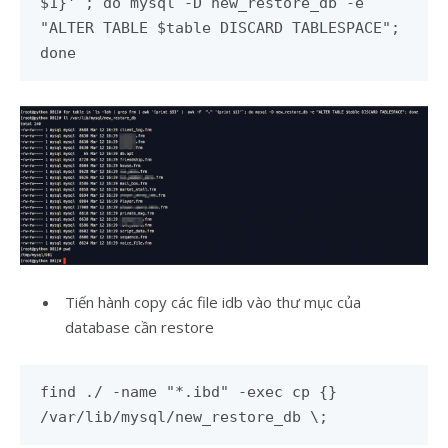
$1}'`; do mysql -D new_restore_db -e
"ALTER TABLE $table DISCARD TABLESPACE";
done
Tiến hành copy các file idb vào thư mục của
database cần restore
find ./ -name "*.ibd" -exec cp {}
/var/lib/mysql/new_restore_db \;