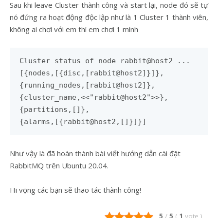
Sau khi leave Cluster thành công và start lại, node đó sẽ tự
nó đứng ra hoạt động độc lập như là 1 Cluster 1 thành viên,
không ai chơi với em thì em chơi 1 mình
Cluster status of node rabbit@host2 ...
[{nodes,[{disc,[rabbit@host2]}]},
{running_nodes,[rabbit@host2]},
{cluster_name,<<"rabbit@host2">>},
{partitions,[]},
{alarms,[{rabbit@host2,[]}]}]
Như vậy là đã hoàn thành bài viết hướng dẫn cài đặt
RabbitMQ trên Ubuntu 20.04.
Hi vọng các bạn sẽ thao tác thành công!
5
/
5
(
1
vote
)