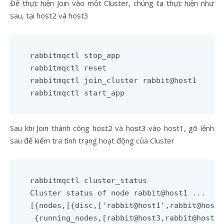
Để thực hiện Join vào một Cluster, chúng ta thực hiện như
sau, tại host2 và host3
rabbitmqctl stop_app

rabbitmqctl reset

rabbitmqctl join_cluster rabbit@host1

Sau khi Join thành công host2 và host3 vào host1, gõ lệnh
sau để kiểm tra tình trạng hoạt động của Cluster
rabbitmqctl cluster_status

Cluster status of node rabbit@host1 ...

[{nodes,[{disc,['rabbit@host1',rabbit@host2
 {running_nodes,[rabbit@host3,rabbit@host2,