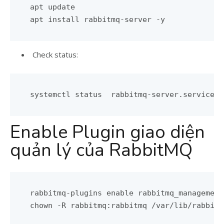
apt update

Check status:
systemctl status  rabbitmq-server.service
Enable Plugin giao diện
quản lý của RabbitMQ
rabbitmq-plugins enable rabbitmq_management
