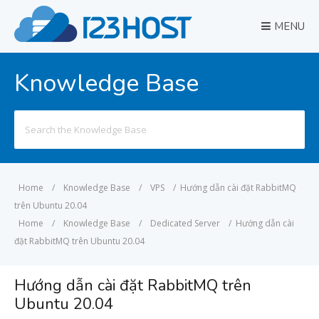
MENU
Knowledge Base
Search
for:
Home
/
Knowledge Base
/
VPS
/
Hướng dẫn cài đặt RabbitMQ
trên Ubuntu 20.04
Home
/
Knowledge Base
/
Dedicated Server
/
Hướng dẫn cài
đặt RabbitMQ trên Ubuntu 20.04
Hướng dẫn cài đặt RabbitMQ trên
Ubuntu 20.04