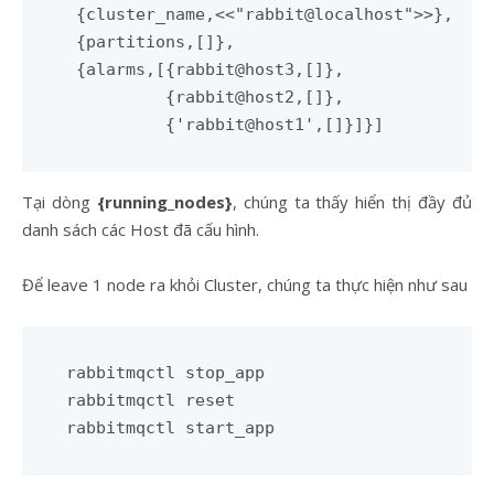
 {cluster_name,<<"rabbit@localhost">>},

 {partitions,[]},

 {alarms,[{rabbit@host3,[]},

          {rabbit@host2,[]},

Tại dòng
{running_nodes}
, chúng ta thấy hiển thị đầy đủ
danh sách các Host đã cấu hình.
Để leave 1 node ra khỏi Cluster, chúng ta thực hiện như sau
rabbitmqctl stop_app 

rabbitmqctl reset
