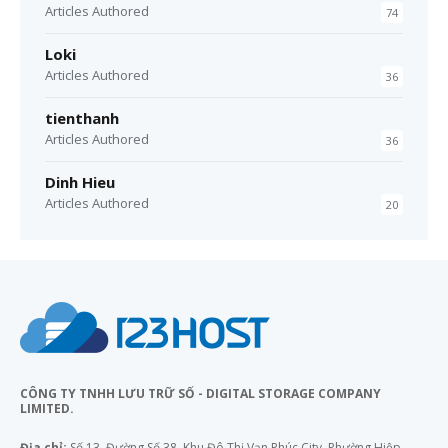
Articles Authored
74
Loki
Articles Authored
36
tienthanh
Articles Authored
36
Dinh Hieu
Articles Authored
20
CÔNG TY TNHH LƯU TRỮ SỐ - DIGITAL STORAGE COMPANY
LIMITED.
Địa chỉ:
Số 13, Đường Số 38, Khu Đô Thị Vạn Phúc City, Phường Hiệp