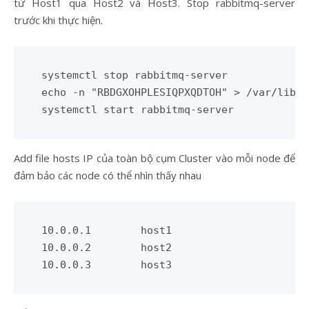
từ Host1 qua Host2 và Host3. Stop rabbitmq-server
trước khi thực hiện.
systemctl stop rabbitmq-server

echo -n "RBDGXOHPLESIQPXQDTOH" > /var/lib/r
Add file hosts IP của toàn bộ cụm Cluster vào mỗi node để
đảm bảo các node có thể nhìn thấy nhau
10.0.0.1	host1

10.0.0.2	host2
