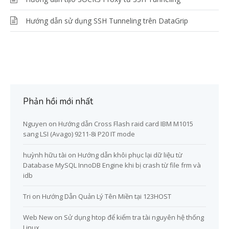
Hướng dẫn sử dụng SSH Tunneling trên DataGrip
Phản hồi mới nhất
Nguyen
on
Hướng dẫn Cross Flash raid card IBM M1015
sang LSI (Avago) 9211-8i P20 IT mode
huỳnh hữu tài
on
Hướng dẫn khôi phục lại dữ liệu từ
Database MySQL InnoDB Engine khi bị crash từ file frm và
idb
Tri
on
Hướng Dẫn Quản Lý Tên Miền tại 123HOST
Web New
on
Sử dụng htop để kiểm tra tài nguyên hệ thống
Linux