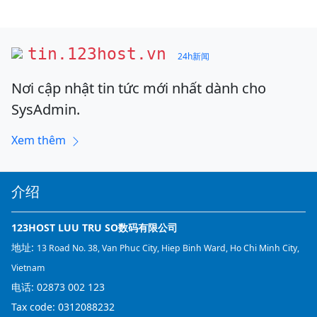
tin.123host.vn
24h新闻
Nơi cập nhật tin tức mới nhất dành cho
SysAdmin.
Xem thêm
介绍
123HOST LUU TRU SO数码有限公司
地址:
13 Road No. 38, Van Phuc City, Hiep Binh Ward, Ho Chi Minh City,
Vietnam
电话:
02873 002 123
Tax code: 0312088232