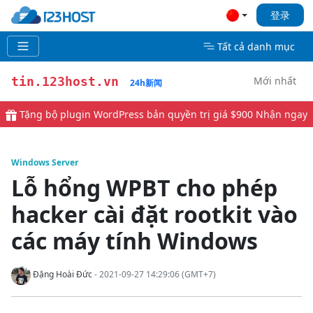
登录
Tất cả danh mục
Mới nhất
tin.123host.vn
24h新闻
Tặng bộ plugin WordPress bản quyền trị giá $900
Nhận ngay
Windows Server
Lỗ hổng WPBT cho phép
hacker cài đặt rootkit vào
các máy tính Windows
Đặng Hoài Đức
- 2021-09-27 14:29:06 (GMT+7)