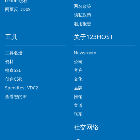
cPanel版权
网名政策
网页反 DDoS
隐私政策
滥用报告
工具
关于123HOST
工具名册
Newsroom
资料
公司
检查SSL
客户
创造CSR
文化
Speedtest VDC2
品牌
查看您的IP
推销
宣道
联系
社交网络