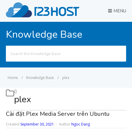
MENU
Knowledge Base
Search
for:
Home
/
Knowledge Base
/
plex
plex
Cài đặt Plex Media Server trên Ubuntu
Created
September 30, 2021
Author
Ngoc Dang