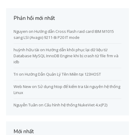
Phản hồi mới nhất
Nguyen
on
Hướng dẫn Cross Flash raid card IBM M1015
sang LSI (Avago) 9211-8i P20 IT mode
huỳnh hữu tài
on
Hướng dẫn khôi phục lại dữ liệu từ
Database MySQL InnoDB Engine khi bị crash từ file frm và
idb
Tri
on
Hướng Dẫn Quản Lý Tên Miền tại 123HOST
Web New
on
Sử dụng htop để kiểm tra tài nguyên hệ thống
Linux
Nguyễn Tuân
on
Cấu hình hệ thống NukeViet 4.x(P2)
Mới nhất