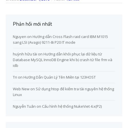
Phản hồi mới nhất
Nguyen
on
Hướng dẫn Cross Flash raid card IBM M1015
sang LSI (Avago) 9211-8i P20 IT mode
huỳnh hữu tài
on
Hướng dẫn khôi phục lại dữ liệu từ
Database MySQL InnoDB Engine khi bị crash từ file frm và
idb
Tri
on
Hướng Dẫn Quản Lý Tên Miền tại 123HOST
Web New
on
Sử dụng htop để kiểm tra tài nguyên hệ thống
Linux
Nguyễn Tuân
on
Cấu hình hệ thống NukeViet 4.x(P2)