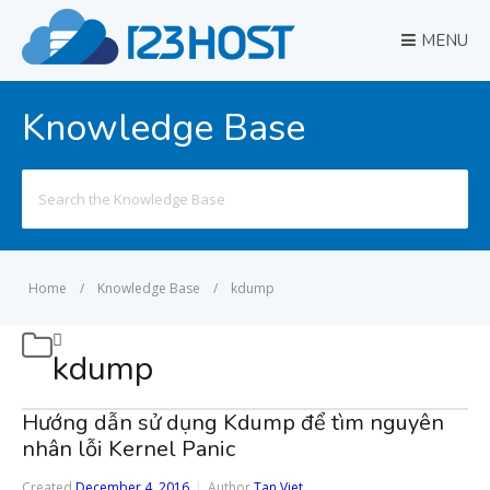
MENU
Knowledge Base
Search
for:
Home
/
Knowledge Base
/
kdump
kdump
Hướng dẫn sử dụng Kdump để tìm nguyên
nhân lỗi Kernel Panic
Created
December 4, 2016
Author
Tan Viet