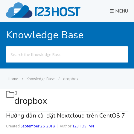
MENU
Knowledge Base
Search
for:
Home
/
Knowledge Base
/
dropbox
dropbox
Hướng dẫn cài đặt Nextcloud trên CentOS 7
Created
September 26, 2018
Author
123HOST VN