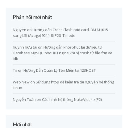
Phản hồi mới nhất
Nguyen
on
Hướng dẫn Cross Flash raid card IBM M1015
sang LSI (Avago) 9211-8i P20 IT mode
huỳnh hữu tài
on
Hướng dẫn khôi phục lại dữ liệu từ
Database MySQL InnoDB Engine khi bị crash từ file frm và
idb
Tri
on
Hướng Dẫn Quản Lý Tên Miền tại 123HOST
Web New
on
Sử dụng htop để kiểm tra tài nguyên hệ thống
Linux
Nguyễn Tuân
on
Cấu hình hệ thống NukeViet 4.x(P2)
Mới nhất